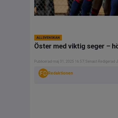
ALLSVENSKAN
Öster med viktig seger – hö
Publicerad maj 31, 2025 16:57
Senast Redigerad J
Redaktionen