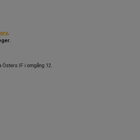
ors
.
eger.
 Östers IF i omgång 12.