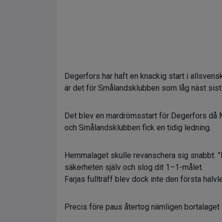
Degerfors har haft en knackig start i allsvens
är det för Smålandsklubben som låg näst sist i
Det blev en mardrömsstart för Degerfors då 
och Smålandsklubben fick en tidig ledning.
Hemmalaget skulle revanschera sig snabbt. ”D
säkerheten själv och slog dit 1–1-målet.
Farjas fullträff blev dock inte den första halvl
Precis före paus återtog nämligen bortalage