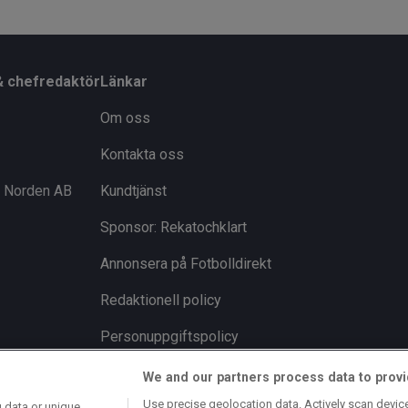
& chefredaktör
Länkar
Om oss
Kontakta oss
i Norden AB
Kundtjänst
Sponsor: Rekatochklart
Annonsera på Fotbolldirekt
Redaktionell policy
Personuppgiftspolicy
Cookiepolicy
We and our partners process data to provi
Use precise geolocation data. Actively scan device 
 data or unique