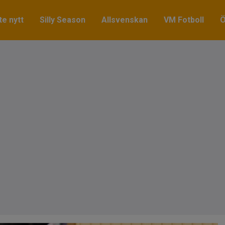
e nytt
Silly Season
Allsvenskan
VM Fotboll
Ö