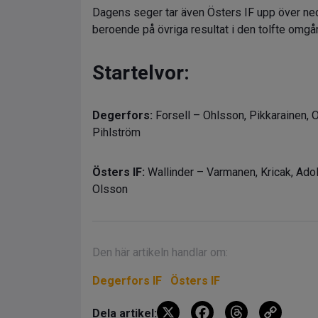
Dagens seger tar även Östers IF upp över ned
beroende på övriga resultat i den tolfte omgå
Startelvor:
Degerfors:
Forsell – Ohlsson, Pikkarainen, O
Pihlström
Östers IF:
Wallinder – Varmanen, Kricak, Adol
Olsson
Den här artikeln handlar om:
Degerfors IF
Östers IF
X
F
T
C
Dela artikel: