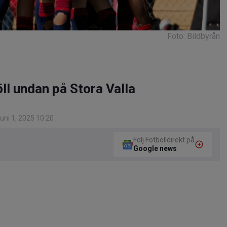
Foto: Bildbyrån
ll undan på Stora Valla
uni 1, 2025 10:20
Följ Fotbolldirekt på
Google news