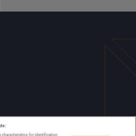
de:
characteristics for identification.