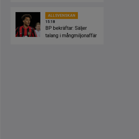
stjärnan
ALLSVENSKAN
15:18
BP bekräftar: Säljer
talang i mångmiljonaffär