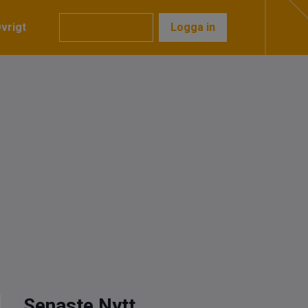
vrigt
Prenumerera
Logga in
Senaste Nytt