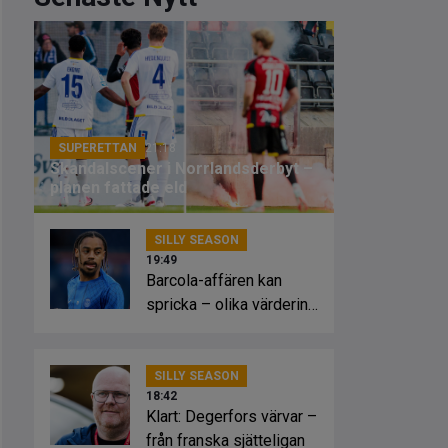
SUPERETTAN
21:18
Skandalscener i Norrlandsderbyt –
planen fattade eld
SILLY SEASON
19:49
Barcola-affären kan
spricka – olika värdering
från klubbarna
SILLY SEASON
18:42
Klart: Degerfors värvar –
från franska sjätteligan