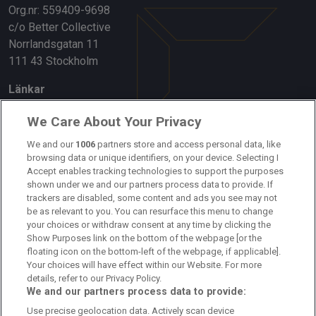
Org.nr: 559409-9698
c/o Better Collective
Norrlandsgatan 11
111 43 Stockholm
Länkar
Om oss
We Care About Your Privacy
Kontakta oss
We and our
1006
partners store and access personal data, like
browsing data or unique identifiers, on your device. Selecting I
Accept enables tracking technologies to support the purposes
Kundtjänst
shown under we and our partners process data to provide. If
trackers are disabled, some content and ads you see may not
Sponsor: Rekatochklart
be as relevant to you. You can resurface this menu to change
your choices or withdraw consent at any time by clicking the
Annonsera på Fotbolldirekt
Show Purposes link on the bottom of the webpage [or the
floating icon on the bottom-left of the webpage, if applicable].
Redaktionell policy
Your choices will have effect within our Website. For more
details, refer to our Privacy Policy.
Personuppgiftspolicy
We and our partners process data to provide:
Use precise geolocation data. Actively scan device
Cookiepolicy