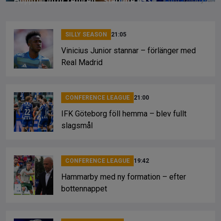
Hoppfull inför returen: ”Står inte 0–3”
SILLY SEASON
21:05
Vinicius Junior stannar – förlänger med
Real Madrid
CONFERENCE LEAGUE
21:00
IFK Göteborg föll hemma – blev fullt
slagsmål
CONFERENCE LEAGUE
19:42
Hammarby med ny formation – efter
bottennappet