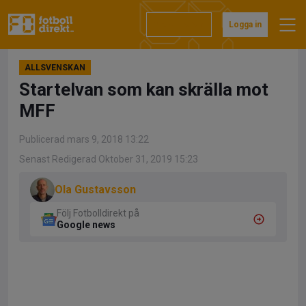
Hoppa
till
Prenumerera
Logga in
innehåll
ALLSVENSKAN
Startelvan som kan skrälla mot
MFF
Publicerad mars 9, 2018 13:22
Senast Redigerad Oktober 31, 2019 15:23
Ola Gustavsson
Följ Fotbolldirekt på
Google news