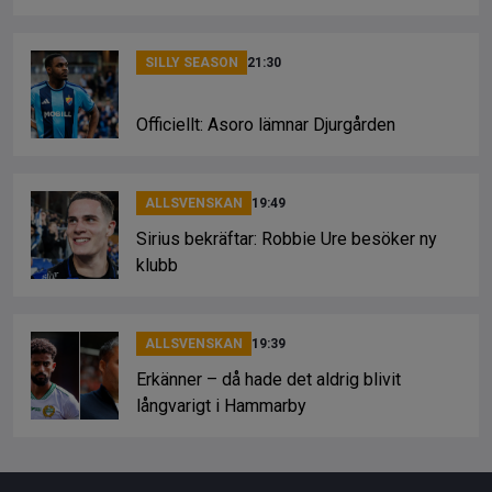
SILLY SEASON
21:30
Officiellt: Asoro lämnar Djurgården
ALLSVENSKAN
19:49
Sirius bekräftar: Robbie Ure besöker ny
klubb
ALLSVENSKAN
19:39
Erkänner – då hade det aldrig blivit
långvarigt i Hammarby