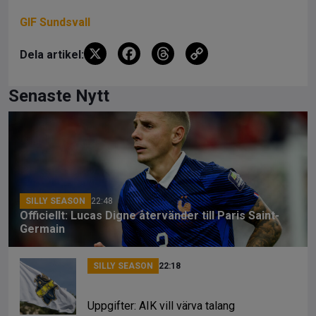
GIF Sundsvall
X
F
T
C
Dela artikel:
a
hr
o
ce
e
py
Senaste Nytt
b
a
Li
o
d
n
o
s
k
k
SILLY SEASON
22:48
Officiellt: Lucas Digne återvänder till Paris Saint-
Germain
SILLY SEASON
22:18
Uppgifter: AIK vill värva talang