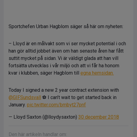
Sportchefen Urban Hagblom säger så här om nyheten:
– Lloyd är en målvakt som vi ser mycket potential i och
han gör alltid jobbet även om han senaste åren har fått
suttit mycket på sidan. Vi är väldigt glada att han vill
fortsätta utvecklas i vår miljö och att vi får ha honom
kvar i klubben, säger Hagblom till
egna hemsidan.
Today I signed a new 2 year contract extension with
@GIFSundsvall
⚽️ I can’t wait to get started back in
January.
pic.twitter.com/bmbyt27pnf
— Lloyd Saxton (@lloydysaxton)
30 december 2018
Den här artikeln handlar om: