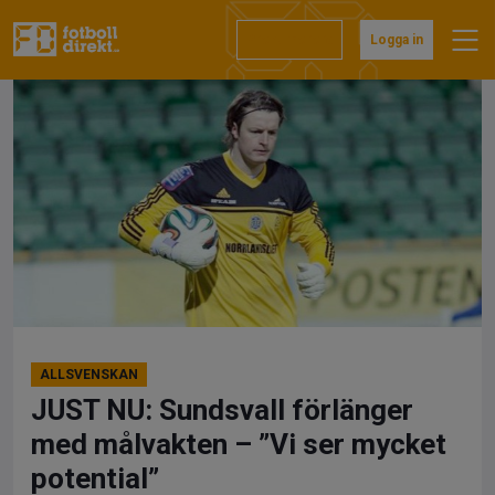
Hoppa
till
Prenumerera
Logga in
innehåll
ALLSVENSKAN
JUST NU: Sundsvall förlänger
med målvakten – ”Vi ser mycket
potential”