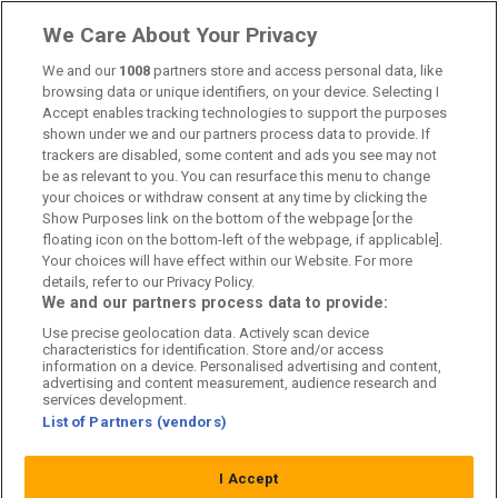
Om oss
We Care About Your Privacy
Kontakta oss
We and our
1008
partners store and access personal data, like
browsing data or unique identifiers, on your device. Selecting I
Accept enables tracking technologies to support the purposes
Kundtjänst
shown under we and our partners process data to provide. If
trackers are disabled, some content and ads you see may not
Sponsor: Rekatochklart
be as relevant to you. You can resurface this menu to change
your choices or withdraw consent at any time by clicking the
Annonsera på Fotbolldirekt
Show Purposes link on the bottom of the webpage [or the
floating icon on the bottom-left of the webpage, if applicable].
Redaktionell policy
Your choices will have effect within our Website. For more
details, refer to our Privacy Policy.
Personuppgiftspolicy
We and our partners process data to provide:
Use precise geolocation data. Actively scan device
Cookiepolicy
characteristics for identification. Store and/or access
information on a device. Personalised advertising and content,
Arkiv
advertising and content measurement, audience research and
services development.
List of Partners (vendors)
I Accept