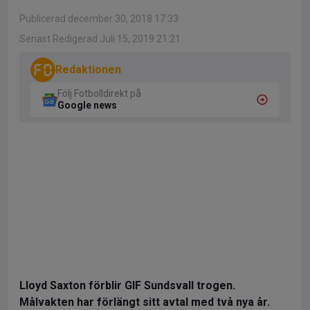
Publicerad december 30, 2018 17:33
Senast Redigerad Juli 15, 2019 21:21
Redaktionen
Följ Fotbolldirekt på
Google news
Lloyd Saxton förblir GIF Sundsvall trogen.
Målvakten har förlängt sitt avtal med två nya år.