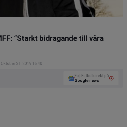
F: “Starkt bidragande till våra
 Oktober 31, 2019 16:40
Följ Fotbolldirekt på
Google news