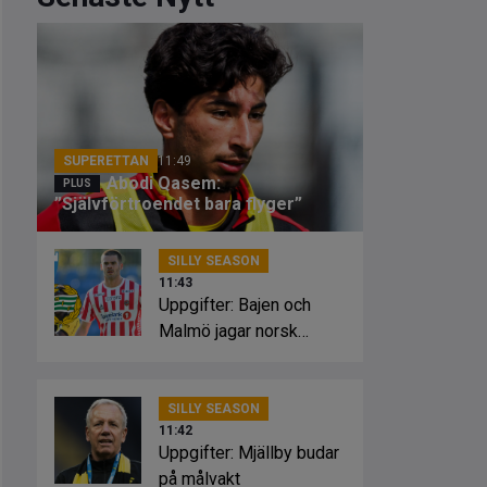
SUPERETTAN
11:49
Abodi Qasem:
”Självförtroendet bara flyger”
SILLY SEASON
11:43
Uppgifter: Bajen och
Malmö jagar norsk
striker
SILLY SEASON
11:42
Uppgifter: Mjällby budar
på målvakt