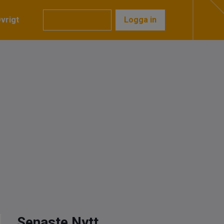
vrigt
Prenumerera
Logga in
Senaste Nytt