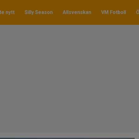
e nytt
Silly Season
Allsvenskan
VM Fotboll
Ö