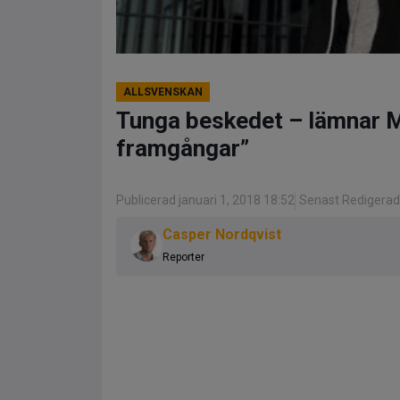
ALLSVENSKAN
Tunga beskedet – lämnar MF
framgångar”
Publicerad januari 1, 2018 18:52
Senast Redigerad
Casper Nordqvist
Reporter