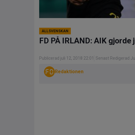
ALLSVENSKAN
FD PÅ IRLAND: AIK gjorde j
Publicerad juli 12, 2018 22:01
Senast Redigerad Jul
Redaktionen