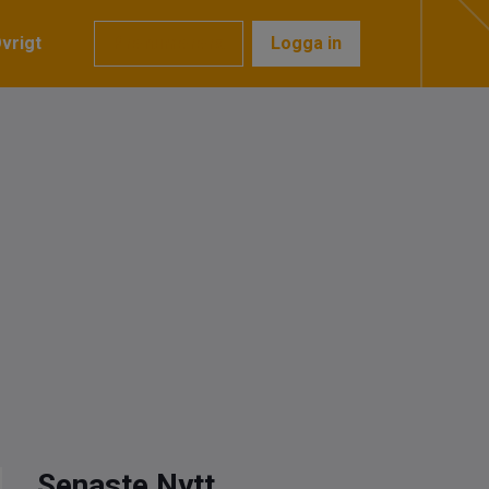
vrigt
Prenumerera
Logga in
Senaste Nytt