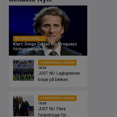
INTERNATIONELLT
18:20
Klart: Diego Forlan blir Uruguays
förbundskapten
CONFERENCE LEAGUE
18:04
JUST NU: Lagkaptenen
börjar på bänken
CONFERENCE LEAGUE
18:00
JUST NU: Flera
förändringar för