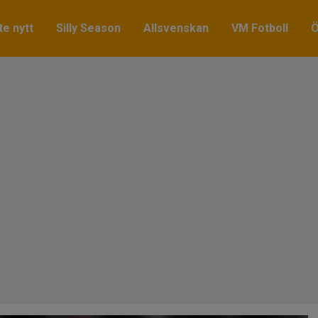
e nytt
Silly Season
Allsvenskan
VM Fotboll
Ö