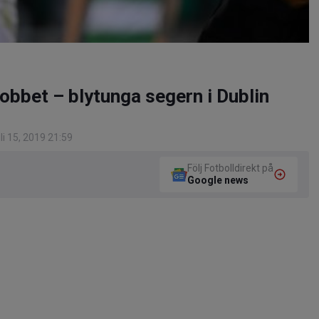
obbet – blytunga segern i Dublin
i 15, 2019 21:59
Följ Fotbolldirekt på
Google news