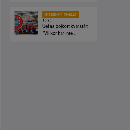
för 1,5 miljarder
INTERNATIONELLT
16:26
Uefas bojkott kvarstår:
”Villkor har inte
uppfyllts”