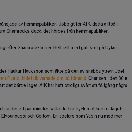
 påhejade av hemmapubliken. Jobbigt för AIK, detta alltså i
 nära Shamrocks klack, det hördes från hemmapubliken.
ng efter Shamrock-hörna. Helt rätt med gult kort på Dylan
r det Haukur Hauksson som åkte på den av snabba yttern Joel
ren Patric Jildefalk varnade om på förhand
. Chansen i den 30:e
 det bättre laget. AIK har haft otroligt svårt att få igång några
 och under ett par minuter satte de bra tryck mot hemmalagets
n, Elyounoussi och Goitom. En spelare som Yasin nu med mer