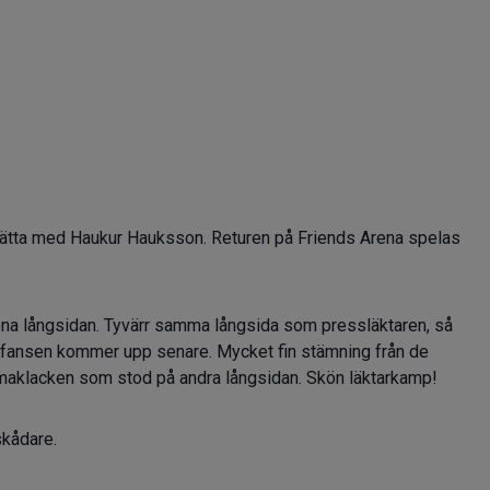
ortsätta med Haukur Hauksson. Returen på Friends Arena spelas
ena långsidan. Tyvärr samma långsida som pressläktaren, så
ån fansen kommer upp senare. Mycket fin stämning från de
emmaklacken som stod på andra långsidan. Skön läktarkamp!
skådare.