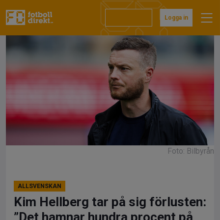
Hoppa
till
Prenumerera
Logga in
innehåll
Foto: Bilbyrån
ALLSVENSKAN
Kim Hellberg tar på sig förlusten:
”Det hamnar hundra procent på