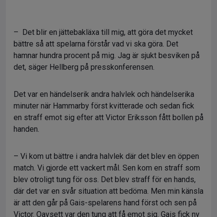
– Det blir en jättebakläxa till mig, att göra det mycket
bättre så att spelarna förstår vad vi ska göra. Det
hamnar hundra procent på mig. Jag är sjukt besviken på
det, säger Hellberg på presskonferensen.
Det var en händelserik andra halvlek och händelserika
minuter när Hammarby först kvitterade och sedan fick
en straff emot sig efter att Victor Eriksson fått bollen på
handen.
– Vi kom ut bättre i andra halvlek där det blev en öppen
match. Vi gjorde ett vackert mål. Sen kom en straff som
blev otroligt tung för oss. Det blev straff för en hands,
där det var en svår situation att bedöma. Men min känsla
är att den går på Gais-spelarens hand först och sen på
Victor. Oavsett var den tung att få emot sig. Gais fick ny