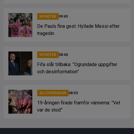
NYHETER
09:45
De Pauls fina gest: Hyllade Messi efter
tragedin
NYHETER
08:40
Fifa slår tillbaka: ”Ogrundade uppgifter
och desinformation”
ALLSVENSKAN
08:03
19-åringen firade framför vännerna: ”Vet
var de stod”