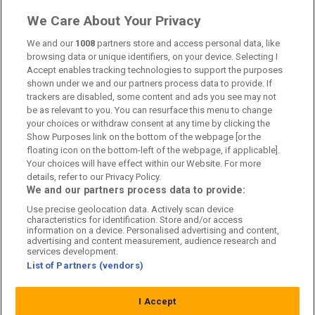
Om oss
We Care About Your Privacy
Kontakta oss
We and our
1008
partners store and access personal data, like
browsing data or unique identifiers, on your device. Selecting I
Accept enables tracking technologies to support the purposes
Kundtjänst
shown under we and our partners process data to provide. If
trackers are disabled, some content and ads you see may not
Sponsor: Rekatochklart
be as relevant to you. You can resurface this menu to change
your choices or withdraw consent at any time by clicking the
Annonsera på Fotbolldirekt
Show Purposes link on the bottom of the webpage [or the
floating icon on the bottom-left of the webpage, if applicable].
Redaktionell policy
Your choices will have effect within our Website. For more
details, refer to our Privacy Policy.
Personuppgiftspolicy
We and our partners process data to provide:
Use precise geolocation data. Actively scan device
Cookiepolicy
characteristics for identification. Store and/or access
information on a device. Personalised advertising and content,
Arkiv
advertising and content measurement, audience research and
services development.
List of Partners (vendors)
I Accept