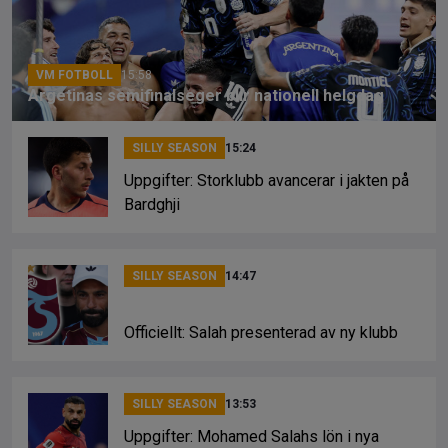
o
s
k
k
VM FOTBOLL
15:58
Argetinas semifinalseger blir nationell helgdag
SILLY SEASON
15:24
Uppgifter: Storklubb avancerar i jakten på
Bardghji
SILLY SEASON
14:47
Officiellt: Salah presenterad av ny klubb
SILLY SEASON
13:53
Uppgifter: Mohamed Salahs lön i nya