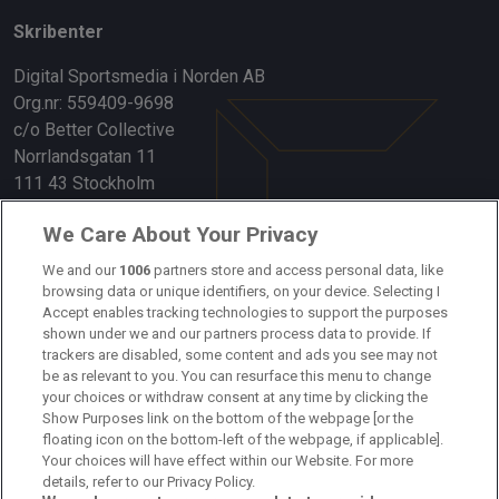
Skribenter
Digital Sportsmedia i Norden AB
Org.nr: 559409-9698
c/o Better Collective
Norrlandsgatan 11
111 43 Stockholm
Länkar
We Care About Your Privacy
We and our
1006
partners store and access personal data, like
Om oss
browsing data or unique identifiers, on your device. Selecting I
Accept enables tracking technologies to support the purposes
Kontakta oss
shown under we and our partners process data to provide. If
trackers are disabled, some content and ads you see may not
Kundtjänst
be as relevant to you. You can resurface this menu to change
your choices or withdraw consent at any time by clicking the
Sponsor: Rekatochklart
Show Purposes link on the bottom of the webpage [or the
floating icon on the bottom-left of the webpage, if applicable].
Annonsera på Fotbolldirekt
Your choices will have effect within our Website. For more
details, refer to our Privacy Policy.
Redaktionell policy