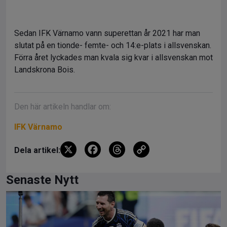
Sedan IFK Värnamo vann superettan år 2021 har man
slutat på en tionde- femte- och 14:e-plats i allsvenskan.
Förra året lyckades man kvala sig kvar i allsvenskan mot
Landskrona Bois.
Den här artikeln handlar om:
IFK Värnamo
X
F
T
C
Dela artikel:
a
hr
o
ce
e
py
Senaste Nytt
b
a
Li
o
d
n