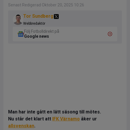
Senast Redigerad Oktober 20, 2025 10:26
Tor Sundberg
Webbredaktör
Följ Fotbolldirekt på
Google news
Man har inte gått en lätt säsong till mötes.
Nu står det klart att
IFK Värnamo
åker ur
allsvenskan
.