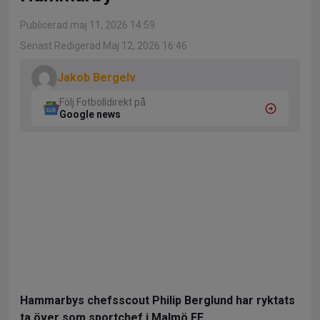
Publicerad maj 11, 2026 14:59
Senast Redigerad Maj 12, 2026 16:46
Jakob Bergelv
Följ Fotbolldirekt på
Google news
Hammarbys chefsscout Philip Berglund har ryktats
ta över som sportchef i Malmö FF.