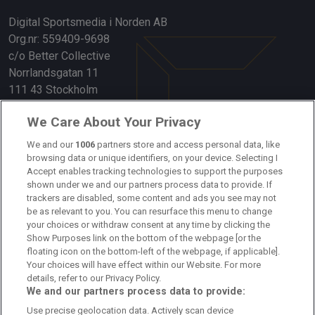
Digital Sportsmedia i Norden AB
Org.nr: 559409-9698
c/o Better Collective
Norrlandsgatan 11
111 43 Stockholm
Länkar
We Care About Your Privacy
Om oss
We and our
1006
partners store and access personal data, like
browsing data or unique identifiers, on your device. Selecting I
Accept enables tracking technologies to support the purposes
Kontakta oss
shown under we and our partners process data to provide. If
trackers are disabled, some content and ads you see may not
Kundtjänst
be as relevant to you. You can resurface this menu to change
your choices or withdraw consent at any time by clicking the
Sponsor: Rekatochklart
Show Purposes link on the bottom of the webpage [or the
floating icon on the bottom-left of the webpage, if applicable].
Annonsera på Fotbolldirekt
Your choices will have effect within our Website. For more
details, refer to our Privacy Policy.
Redaktionell policy
We and our partners process data to provide:
Use precise geolocation data. Actively scan device
Personuppgiftspolicy