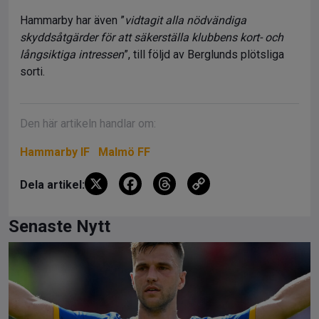
Hammarby har även ”
vidtagit alla nödvändiga
skyddsåtgärder för att säkerställa klubbens kort- och
långsiktiga intressen
”, till följd av Berglunds plötsliga
sorti.
Den här artikeln handlar om:
Hammarby IF
Malmö FF
X
F
T
C
Dela artikel:
a
hr
o
ce
e
py
Senaste Nytt
b
a
Li
o
d
n
o
s
k