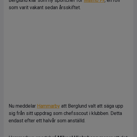
Berglund klar som ny sportchef för
Malmö FF
, en roll
som varit vakant sedan årsskiftet.
Nu meddelar
Hammarby
att Berglund valt att säga upp
sig från sitt uppdrag som chefsscout i klubben. Detta
endast efter ett halvår som anställd.