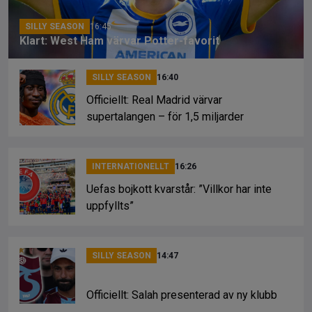
k
SILLY SEASON
16:45
Klart: West Ham värvar Potter-favorit
SILLY SEASON
16:40
Officiellt: Real Madrid värvar
supertalangen – för 1,5 miljarder
INTERNATIONELLT
16:26
Uefas bojkott kvarstår: ”Villkor har inte
uppfyllts”
SILLY SEASON
14:47
Officiellt: Salah presenterad av ny klubb