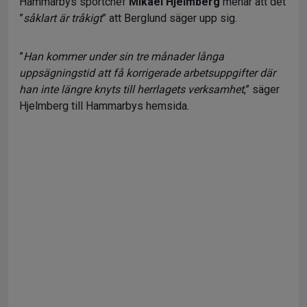
Hammarbys sportchef
Mikael Hjelmberg
menar att det
”
såklart är tråkigt
” att Berglund säger upp sig.
”
Han kommer under sin tre månader långa
uppsägningstid att få korrigerade arbetsuppgifter där
han inte längre knyts till herrlagets verksamhet
,” säger
Hjelmberg till Hammarbys hemsida.