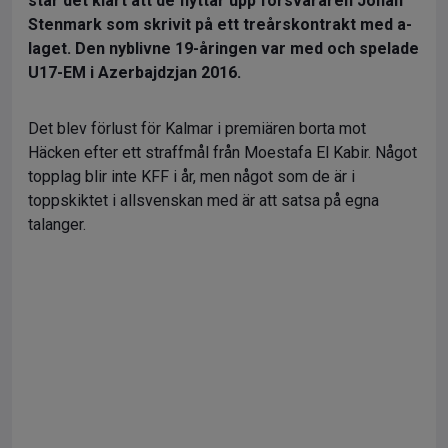
står det klart att de flyttar upp försvararen Johan
Stenmark som skrivit på ett treårskontrakt med a-
laget. Den nyblivne 19-åringen var med och spelade
U17-EM i Azerbajdzjan 2016.
Det blev förlust för Kalmar i premiären borta mot
Häcken efter ett straffmål från Moestafa El Kabir. Något
topplag blir inte KFF i år, men något som de är i
toppskiktet i allsvenskan med är att satsa på egna
talanger.