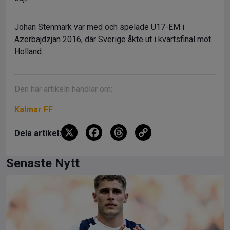
Johan Stenmark var med och spelade U17-EM i
Azerbajdzjan 2016, där Sverige åkte ut i kvartsfinal mot
Holland.
Den här artikeln handlar om:
Kalmar FF
X
F
T
C
Dela artikel:
a
hr
o
ce
e
py
Senaste Nytt
b
a
Li
o
d
n
o
s
k