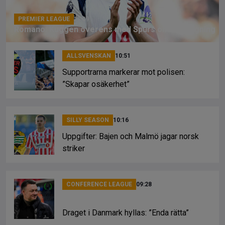
k
PREMIER LEAGUE
11:09
Romano: Kuggen överens med Spurs om förlängning
ALLSVENSKAN
10:51
Supportrarna markerar mot polisen:
”Skapar osäkerhet”
SILLY SEASON
10:16
Uppgifter: Bajen och Malmö jagar norsk
striker
CONFERENCE LEAGUE
09:28
Draget i Danmark hyllas: ”Enda rätta”