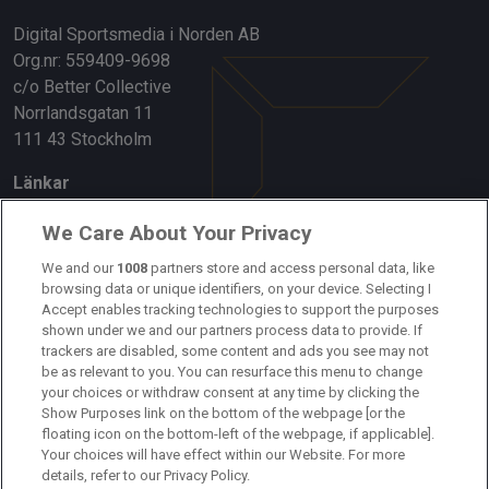
Digital Sportsmedia i Norden AB
Org.nr: 559409-9698
c/o Better Collective
Norrlandsgatan 11
111 43 Stockholm
Länkar
Om oss
We Care About Your Privacy
Kontakta oss
We and our
1008
partners store and access personal data, like
browsing data or unique identifiers, on your device. Selecting I
Accept enables tracking technologies to support the purposes
Kundtjänst
shown under we and our partners process data to provide. If
trackers are disabled, some content and ads you see may not
Sponsor: Rekatochklart
be as relevant to you. You can resurface this menu to change
your choices or withdraw consent at any time by clicking the
Annonsera på Fotbolldirekt
Show Purposes link on the bottom of the webpage [or the
floating icon on the bottom-left of the webpage, if applicable].
Redaktionell policy
Your choices will have effect within our Website. For more
details, refer to our Privacy Policy.
Personuppgiftspolicy