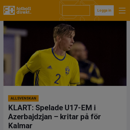
Hoppa
till
Prenumerera
Logga in
innehåll
ALLSVENSKAN
KLART: Spelade U17-EM i
Azerbajdzjan – kritar på för
Kalmar