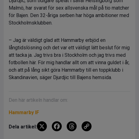
Djurdjic, som tidigare spelat i såväl Helsingborg som
Malmö, har svarat för sex allsvenska mål på tio matcher
för Bajen. Den 32-åriga serben har höga ambitioner med
Stockholmsklubben.
– Jag är väldigt glad att Hammarby erbjöd en
långtidslösning och det var ett väldigt lätt beslut för mig
att tacka ja. Jag trivs bra i Stockholm och jag trivs med
fotbollen här. För mig handlar allt om att vinna guldet i år,
och att på lång sikt göra Hammarby till en toppklubb i
Skandinavien, säger Djurdjic till Bajens hemsida.
Den här artikeln handlar om:
Hammarby IF
X
F
T
C
Dela artikel:
a
hr
o