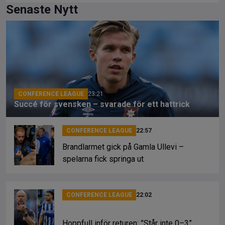
ce
e
py
Senaste Nytt
b
a
Li
o
d
n
o
s
k
k
CONFERENCE LEAGUE
23:21
Succé för svensken – svarade för ett hattrick
CONFERENCE LEAGUE
22:57
Brandlarmet gick på Gamla Ullevi –
spelarna fick springa ut
CONFERENCE LEAGUE
22:02
Hoppfull inför returen: ”Står inte 0–3”