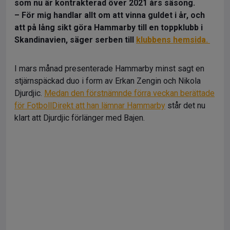
som nu är kontrakterad över 2021 års säsong.
– För mig handlar allt om att vinna guldet i år, och
att på lång sikt göra Hammarby till en toppklubb i
Skandinavien, säger serben till
klubbens hemsida.
I mars månad presenterade Hammarby minst sagt en
stjärnspäckad duo i form av Erkan Zengin och Nikola
Djurdjic.
Medan den förstnämnde förra veckan berättade
för FotbollDirekt att han lämnar Hammarby
står det nu
klart att Djurdjic förlänger med Bajen.