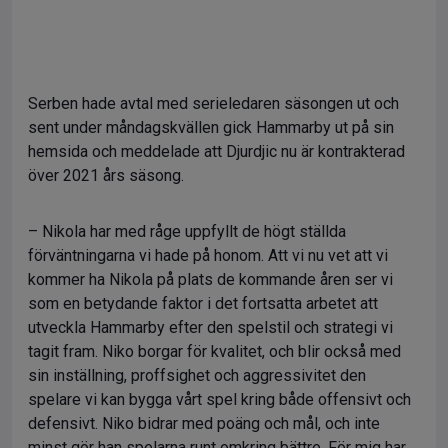
Serben hade avtal med serieledaren säsongen ut och
sent under måndagskvällen gick Hammarby ut på sin
hemsida och meddelade att Djurdjic nu är kontrakterad
över 2021 års säsong.
– Nikola har med råge uppfyllt de högt ställda
förväntningarna vi hade på honom. Att vi nu vet att vi
kommer ha Nikola på plats de kommande åren ser vi
som en betydande faktor i det fortsatta arbetet att
utveckla Hammarby efter den spelstil och strategi vi
tagit fram. Niko borgar för kvalitet, och blir också med
sin inställning, proffsighet och aggressivitet den
spelare vi kan bygga vårt spel kring både offensivt och
defensivt. Niko bidrar med poäng och mål, och inte
minst gör han spelarna runt omkring bättre. För mig har