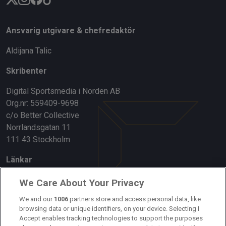
Ansvarig utgivare & chefredaktör
Aldijana Talic
Skribenter
Digital Sportsmedia i Norden AB
Org.nr: 559409-9698
c/o Better Collective
Norrlandsgatan 11
111 43 Stockholm
Länkar
Om oss
We Care About Your Privacy
Kontakta oss
We and our
1006
partners store and access personal data, like
browsing data or unique identifiers, on your device. Selecting I
Accept enables tracking technologies to support the purposes
Kundtjänst