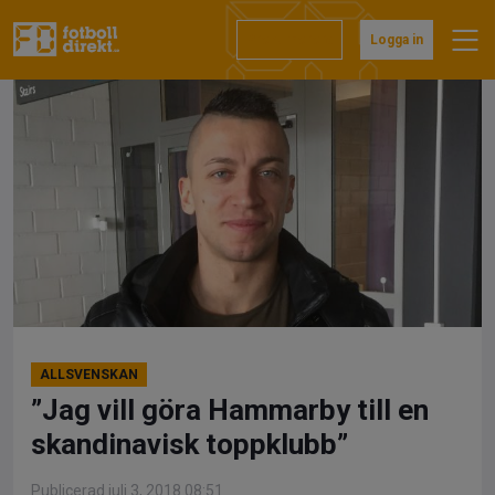
Hoppa
till
Prenumerera
Logga in
innehåll
ALLSVENSKAN
”Jag vill göra Hammarby till en
skandinavisk toppklubb”
Publicerad juli 3, 2018 08:51