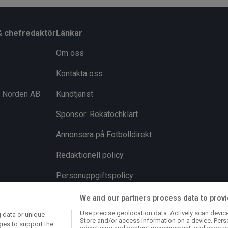
& chefredaktör
Länkar
Om oss
Kontakta oss
i Norden AB
Kundtjänst
Sponsor: Rekatochklart
Annonsera på Fotbolldirekt
Redaktionell policy
Personuppgiftspolicy
Cookiepolicy
We and our partners process data to provi
Use precise geolocation data. Actively scan device 
 data or unique
Arkiv
Store and/or access information on a device. Pers
gies to support the