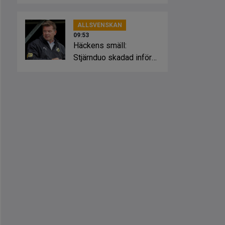
inför HBK
ALLSVENSKAN
09:53
Häckens smäll:
Stjärnduo skadad inför
Hammarby