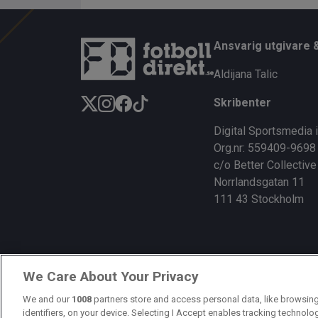
ce
e
py
b
a
Li
Ansvarig utgivare 
o
d
n
Aldijana Talic
o
s
k
Skribenter
k
Digital Sportsmedia 
Org.nr: 559409-9698
c/o Better Collective
Norrlandsgatan 11
111 43 Stockholm
We Care About Your Privacy
We and our
1008
partners store and access personal data, like browsing
identifiers, on your device. Selecting I Accept enables tracking technolo