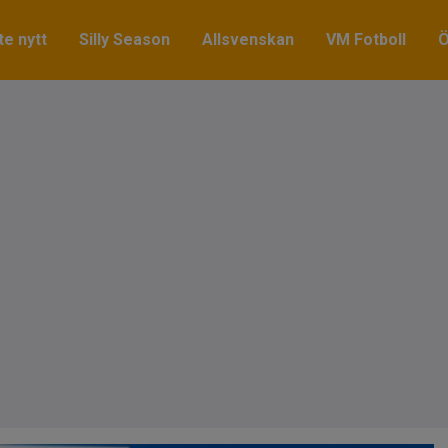
e nytt
Silly Season
Allsvenskan
VM Fotboll
Ö