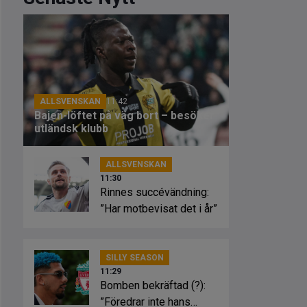
ALLSVENSKAN
11:42
Bajen-löftet på väg bort – besöker
utländsk klubb
ALLSVENSKAN
11:30
Rinnes succévändning:
”Har motbevisat det i år”
SILLY SEASON
11:29
Bomben bekräftad (?):
”Föredrar inte hans