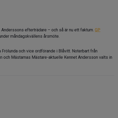
nderssons efterträdare – och så är nu ett faktum.
GP
e under måndagskvällens årsmöte.
 Frölunda och vice ordförande i Blåvitt. Noterbart från
nan och Mästarnas Mästare-aktuelle Kennet Andersson valts in