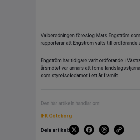
Valberedningen föreslog Mats Engström som A
rapporterar att Engström valts till ordförand
Engström har tidigare varit ordförande i Västra
årsmötet var annars att forne landslagsstjär
som styrelseledamot i ett år framåt.
Den här artikeln handlar om:
IFK Göteborg
X
F
T
C
Dela artikel:
a
hr
o