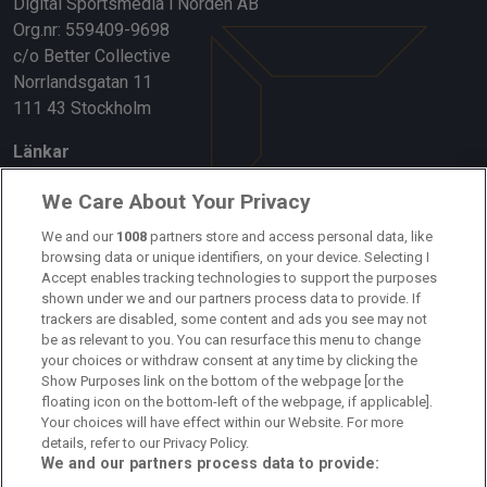
Digital Sportsmedia i Norden AB
Org.nr: 559409-9698
c/o Better Collective
Norrlandsgatan 11
111 43 Stockholm
Länkar
Om oss
We Care About Your Privacy
Kontakta oss
We and our
1008
partners store and access personal data, like
browsing data or unique identifiers, on your device. Selecting I
Accept enables tracking technologies to support the purposes
Kundtjänst
shown under we and our partners process data to provide. If
trackers are disabled, some content and ads you see may not
Sponsor: Rekatochklart
be as relevant to you. You can resurface this menu to change
your choices or withdraw consent at any time by clicking the
Annonsera på Fotbolldirekt
Show Purposes link on the bottom of the webpage [or the
floating icon on the bottom-left of the webpage, if applicable].
Redaktionell policy
Your choices will have effect within our Website. For more
details, refer to our Privacy Policy.
Personuppgiftspolicy
We and our partners process data to provide: