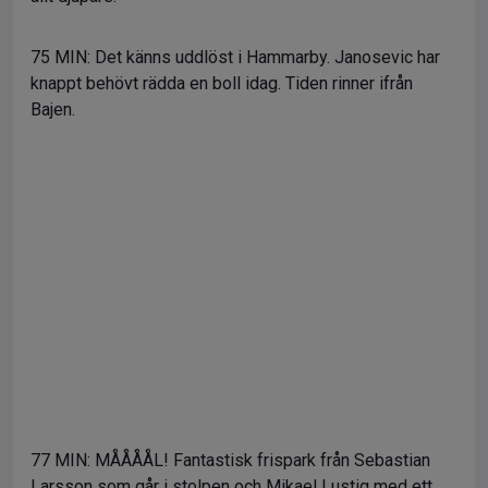
75 MIN: Det känns uddlöst i Hammarby. Janosevic har
knappt behövt rädda en boll idag. Tiden rinner ifrån
Bajen.
77 MIN: MÅÅÅÅL! Fantastisk frispark från Sebastian
Larsson som går i stolpen och Mikael Lustig med ett