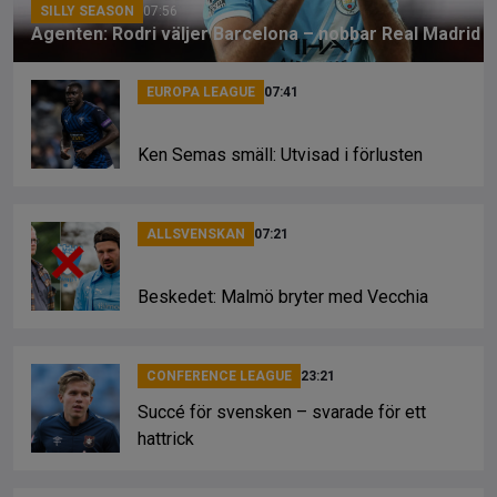
SILLY SEASON
07:56
Agenten: Rodri väljer Barcelona – nobbar Real Madrid
EUROPA LEAGUE
07:41
Ken Semas smäll: Utvisad i förlusten
ALLSVENSKAN
07:21
Beskedet: Malmö bryter med Vecchia
CONFERENCE LEAGUE
23:21
Succé för svensken – svarade för ett
hattrick