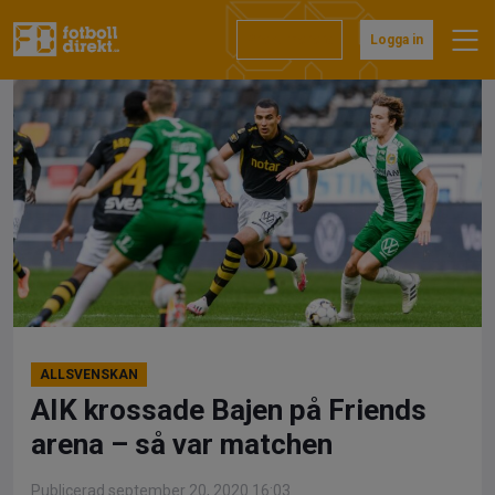
Hoppa
till
Prenumerera
Logga in
innehåll
ALLSVENSKAN
AIK krossade Bajen på Friends
arena – så var matchen
Publicerad september 20, 2020 16:03