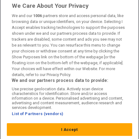
Om oss
We Care About Your Privacy
Kontakta oss
We and our
1006
partners store and access personal data, like
browsing data or unique identifiers, on your device. Selecting I
Accept enables tracking technologies to support the purposes
Kundtjänst
shown under we and our partners process data to provide. If
trackers are disabled, some content and ads you see may not
Sponsor: Rekatochklart
be as relevant to you. You can resurface this menu to change
your choices or withdraw consent at any time by clicking the
Annonsera på Fotbolldirekt
Show Purposes link on the bottom of the webpage [or the
floating icon on the bottom-left of the webpage, if applicable].
Redaktionell policy
Your choices will have effect within our Website. For more
details, refer to our Privacy Policy.
Personuppgiftspolicy
We and our partners process data to provide:
Use precise geolocation data. Actively scan device
Cookiepolicy
characteristics for identification. Store and/or access
information on a device. Personalised advertising and content,
Arkiv
advertising and content measurement, audience research and
services development.
List of Partners (vendors)
I Accept