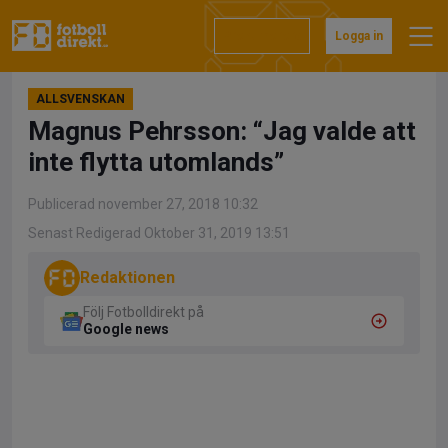
Hoppa
till
Prenumerera
Logga in
innehåll
ALLSVENSKAN
Magnus Pehrsson: “Jag valde att
inte flytta utomlands”
Publicerad november 27, 2018 10:32
Senast Redigerad Oktober 31, 2019 13:51
Redaktionen
Följ Fotbolldirekt på
Google news