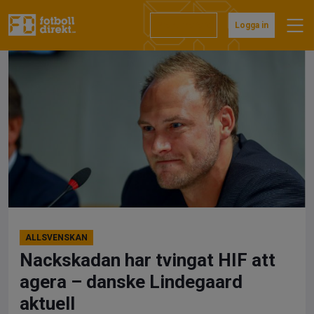
Hoppa
till
Prenumerera
Logga in
innehåll
ALLSVENSKAN
Nackskadan har tvingat HIF att
agera – danske Lindegaard
aktuell