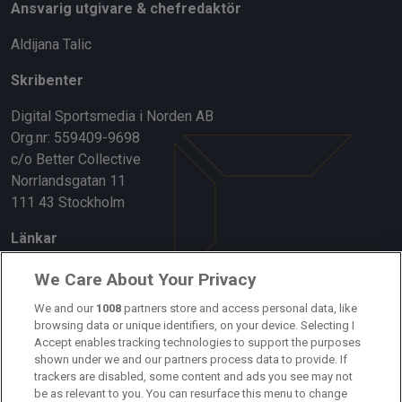
Ansvarig utgivare & chefredaktör
Aldijana Talic
Skribenter
Digital Sportsmedia i Norden AB
Org.nr: 559409-9698
c/o Better Collective
Norrlandsgatan 11
111 43 Stockholm
Länkar
Om oss
We Care About Your Privacy
Kontakta oss
We and our
1008
partners store and access personal data, like
browsing data or unique identifiers, on your device. Selecting I
Accept enables tracking technologies to support the purposes
Kundtjänst
shown under we and our partners process data to provide. If
trackers are disabled, some content and ads you see may not
Sponsor: Rekatochklart
be as relevant to you. You can resurface this menu to change