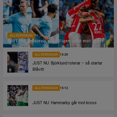
b
a
Li
o
d
n
o
s
k
k
ALLSVENSKAN
15:28
JUST NU: Vukojevic slår till igen – går mot seger
ALLSVENSKAN
15:20
JUST NU: Björklund roterar – så startar
Blåvitt
ALLSVENSKAN
15:12
JUST NU: Hammarby går mot kross