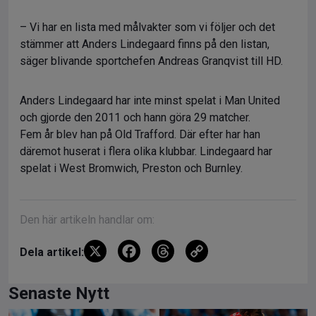
– Vi har en lista med målvakter som vi följer och det
stämmer att Anders Lindegaard finns på den listan,
säger blivande sportchefen Andreas Granqvist till HD.
Anders Lindegaard har inte minst spelat i Man United
och gjorde den 2011 och hann göra 29 matcher.
Fem år blev han på Old Trafford. Där efter har han
däremot huserat i flera olika klubbar. Lindegaard har
spelat i West Bromwich, Preston och Burnley.
Den här artikeln handlar om:
X
F
T
C
Dela artikel:
a
hr
o
ce
e
py
Senaste Nytt