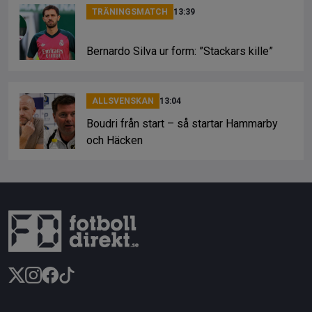
TRÄNINGSMATCH
13:39
Bernardo Silva ur form: ”Stackars kille”
ALLSVENSKAN
13:04
Boudri från start – så startar Hammarby
och Häcken