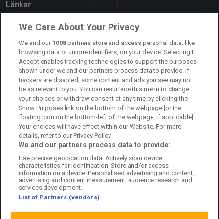
Länkar
Om oss
We Care About Your Privacy
Kontakta oss
We and our
1008
partners store and access personal data, like
browsing data or unique identifiers, on your device. Selecting I
Accept enables tracking technologies to support the purposes
Kundtjänst
shown under we and our partners process data to provide. If
trackers are disabled, some content and ads you see may not
Sponsor: Rekatochklart
be as relevant to you. You can resurface this menu to change
your choices or withdraw consent at any time by clicking the
Annonsera på Fotbolldirekt
Show Purposes link on the bottom of the webpage [or the
floating icon on the bottom-left of the webpage, if applicable].
Redaktionell policy
Your choices will have effect within our Website. For more
details, refer to our Privacy Policy.
Personuppgiftspolicy
We and our partners process data to provide:
Use precise geolocation data. Actively scan device
Cookiepolicy
characteristics for identification. Store and/or access
information on a device. Personalised advertising and content,
Arkiv
advertising and content measurement, audience research and
services development.
List of Partners (vendors)