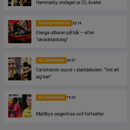
Hammarby utslaget ur CL-kvalet
TRÄNINGSMATCH
22:14
Elanga utburen på bår – efter
”skräcktackling”
ALLSVENSKAN
20:27
Carlstrands succé i startdebuten: ”Vet att
jag kan”
ALLSVENSKAN
19:25
Mjällbys segerlösa svit fortsätter