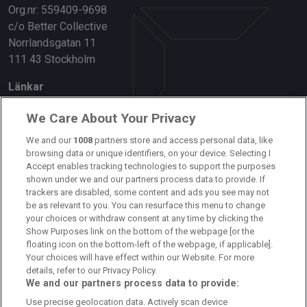
Org.nr: 559409-9698
c/o Better Collective
Norrlandsgatan 11
111 43 Stockholm
Länkar
Om oss
We Care About Your Privacy
Kontakta oss
We and our
1008
partners store and access personal data, like
browsing data or unique identifiers, on your device. Selecting I
Accept enables tracking technologies to support the purposes
Kundtjänst
shown under we and our partners process data to provide. If
trackers are disabled, some content and ads you see may not
Sponsor: Rekatochklart
be as relevant to you. You can resurface this menu to change
your choices or withdraw consent at any time by clicking the
Annonsera på Fotbolldirekt
Show Purposes link on the bottom of the webpage [or the
floating icon on the bottom-left of the webpage, if applicable].
Redaktionell policy
Your choices will have effect within our Website. For more
details, refer to our Privacy Policy.
Personuppgiftspolicy
We and our partners process data to provide:
Use precise geolocation data. Actively scan device
Cookiepolicy