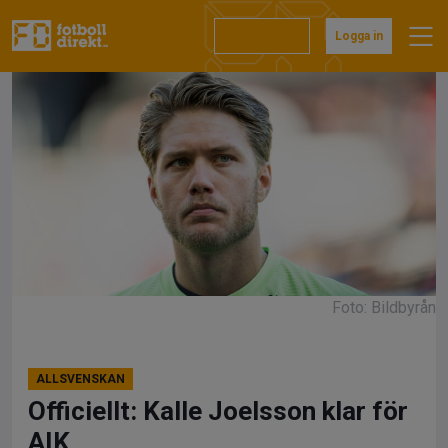
Hoppa
till
Prenumerera
Logga in
innehåll
Foto: Bildbyrån
ALLSVENSKAN
Officiellt: Kalle Joelsson klar för
AIK