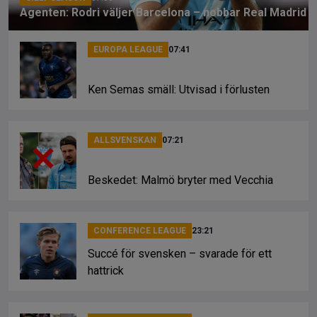
Agenten: Rodri väljer Barcelona – nobbar Real Madrid
EUROPA LEAGUE
07:41
Ken Semas smäll: Utvisad i förlusten
ALLSVENSKAN
07:21
Beskedet: Malmö bryter med Vecchia
CONFERENCE LEAGUE
23:21
Succé för svensken – svarade för ett
hattrick