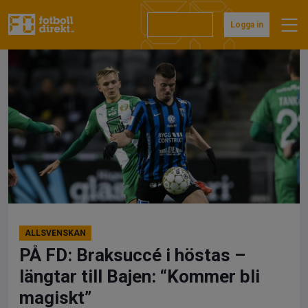
Hoppa
till
Prenumerera
Logga in
innehåll
ALLSVENSKAN
PÅ FD: Braksuccé i höstas –
längtar till Bajen: “Kommer bli
magiskt”