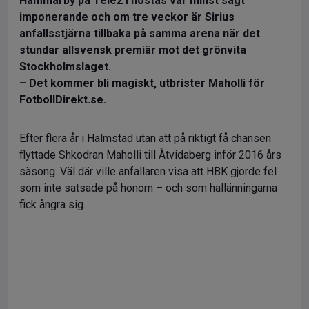
Hammarby på Tele2 i höstas var minst sagt
imponerande och om tre veckor är Sirius
anfallsstjärna tillbaka på samma arena när det
stundar allsvensk premiär mot det grönvita
Stockholmslaget.
– Det kommer bli magiskt, utbrister Maholli för
FotbollDirekt.se.
Efter flera år i Halmstad utan att på riktigt få chansen
flyttade Shkodran Maholli till Åtvidaberg inför 2016 års
säsong. Väl där ville anfallaren visa att HBK gjorde fel
som inte satsade på honom – och som hallänningarna
fick ångra sig.