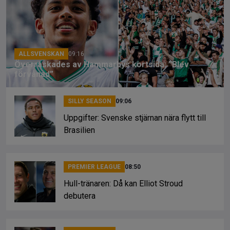
o
d
n
o
s
k
k
ALLSVENSKAN
09:16
Överraskades av Hammarbys kortsida: ”Blev
förvånad”
SILLY SEASON
09:06
Uppgifter: Svenske stjärnan nära flytt till
Brasilien
PREMIER LEAGUE
08:50
Hull-tränaren: Då kan Elliot Stroud
debutera