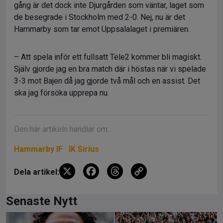
gång är det dock inte Djurgården som väntar, laget som
de besegrade i Stockholm med 2-0. Nej, nu är det
Hammarby som tar emot Uppsalalaget i premiären.
– Att spela inför ett fullsatt Tele2 kommer bli magiskt.
Själv gjorde jag en bra match där i höstas när vi spelade
3-3 mot Bajen då jag gjorde två mål och en assist. Det
ska jag försöka upprepa nu.
Den här artikeln handlar om:
Hammarby IF
IK Sirius
X
F
T
C
Dela artikel:
a
hr
o
ce
e
py
Senaste Nytt
b
a
Li