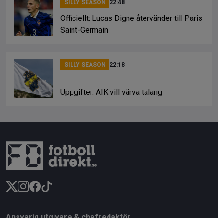
SILLY SEASON
22:48
Officiellt: Lucas Digne återvänder till Paris
Saint-Germain
SILLY SEASON
22:18
Uppgifter: AIK vill värva talang
Ansvarig utgivare & chefredaktör