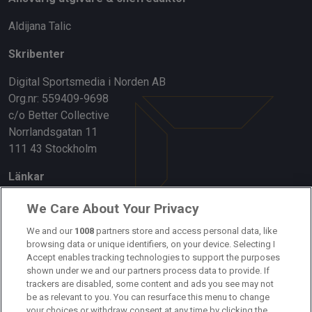
Aldijana Talic
Skribenter
Digital Sportsmedia i Norden AB
Org.nr: 559409-9698
c/o Better Collective
Norrlandsgatan 11
111 43 Stockholm
Länkar
Om oss
We Care About Your Privacy
Kontakta oss
We and our
1008
partners store and access personal data, like
browsing data or unique identifiers, on your device. Selecting I
Accept enables tracking technologies to support the purposes
Kundtjänst
shown under we and our partners process data to provide. If
trackers are disabled, some content and ads you see may not
Sponsor: Rekatochklart
be as relevant to you. You can resurface this menu to change
your choices or withdraw consent at any time by clicking the