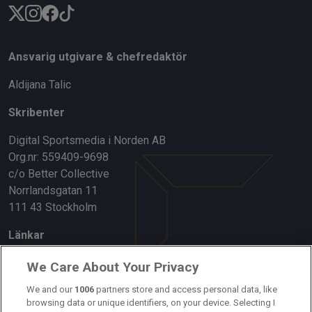
Ansvarig utgivare & chefredaktör
Aldijana Talic
Skribenter
Digital Sportsmedia i Norden AB
Org.nr: 559409-9698
c/o Better Collective
Norrlandsgatan 11
111 43 Stockholm
Länkar
Om oss
We Care About Your Privacy
Kontakta oss
We and our
1006
partners store and access personal data, like
browsing data or unique identifiers, on your device. Selecting I