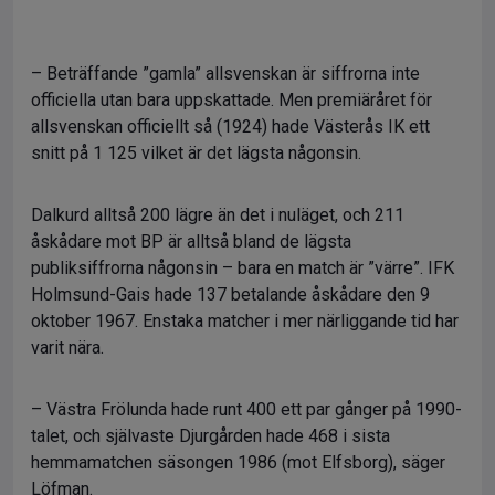
– Beträffande ”gamla” allsvenskan är siffrorna inte
officiella utan bara uppskattade. Men premiäråret för
allsvenskan officiellt så (1924) hade Västerås IK ett
snitt på 1 125 vilket är det lägsta någonsin.
Dalkurd alltså 200 lägre än det i nuläget, och 211
åskådare mot BP är alltså bland de lägsta
publiksiffrorna någonsin – bara en match är ”värre”. IFK
Holmsund-Gais hade 137 betalande åskådare den 9
oktober 1967. Enstaka matcher i mer närliggande tid har
varit nära.
– Västra Frölunda hade runt 400 ett par gånger på 1990-
talet, och självaste Djurgården hade 468 i sista
hemmamatchen säsongen 1986 (mot Elfsborg), säger
Löfman.