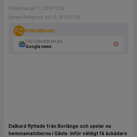
Publicerad juli 11, 2018 13:50
Senast Redigerad Juli 15, 2019 21:59
FotbollDirekt
Följ Fotbolldirekt på
Google news
Dalkurd flyttade från Borlänge och spelar nu
hemmamatcherna i Gävle. Inför väldigt få åskådare