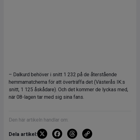
– Dalkurd behöver i snitt 1 232 på de återstående
hemmamatcherna för att överträffa det (Västerås IK:s
snitt, 1 125 åskådare). Och det kommer de lyckas med,
när 08-lagen tar med sig sina fans.
Den här artikeln handlar om:
X
F
T
C
Dela artikel: