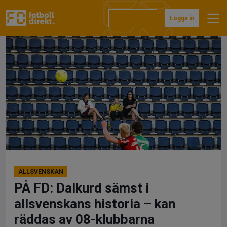
Hoppa
till
Prenumerera
Logga in
innehåll
ALLSVENSKAN
PÅ FD: Dalkurd sämst i
allsvenskans historia – kan
räddas av 08-klubbarna