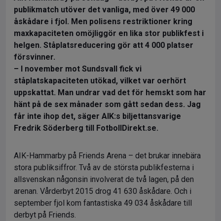
publikmatch utöver det vanliga, med över 49 000
åskådare i fjol. Men polisens restriktioner kring
maxkapaciteten omöjliggör en lika stor publikfest i
helgen. Ståplatsreducering gör att 4 000 platser
försvinner.
– I november mot Sundsvall fick vi
ståplatskapaciteten utökad, vilket var oerhört
uppskattat. Man undrar vad det för hemskt som har
hänt på de sex månader som gått sedan dess. Jag
får inte ihop det, säger AIK:s biljettansvarige
Fredrik Söderberg till FotbollDirekt.se.
AIK-Hammarby på Friends Arena – det brukar innebära
stora publiksiffror. Två av de största publikfesterna i
allsvenskan någonsin involverat de två lagen, på den
arenan. Vårderbyt 2015 drog 41 630 åskådare. Och i
september fjol kom fantastiska 49 034 åskådare till
derbyt på Friends.