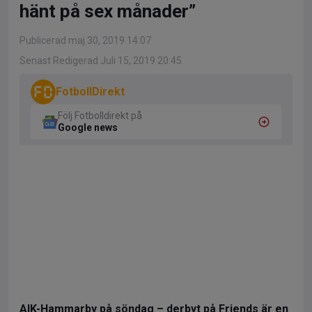
hänt på sex månader”
Publicerad maj 30, 2019 14:07
Senast Redigerad Juli 15, 2019 20:45
FotbollDirekt
Följ Fotbolldirekt på
Google news
AIK-Hammarby på söndag – derbyt på Friends är en