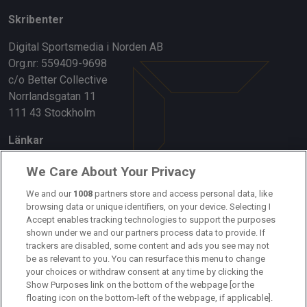
Skribenter
Digital Sportsmedia i Norden AB
Org.nr: 559409-9698
c/o Better Collective
Norrlandsgatan 11
111 43 Stockholm
Länkar
Om oss
We Care About Your Privacy
Kontakta oss
We and our
1008
partners store and access personal data, like
browsing data or unique identifiers, on your device. Selecting I
Accept enables tracking technologies to support the purposes
Kundtjänst
shown under we and our partners process data to provide. If
trackers are disabled, some content and ads you see may not
Sponsor: Rekatochklart
be as relevant to you. You can resurface this menu to change
your choices or withdraw consent at any time by clicking the
Annonsera på Fotbolldirekt
Show Purposes link on the bottom of the webpage [or the
floating icon on the bottom-left of the webpage, if applicable].
Redaktionell policy