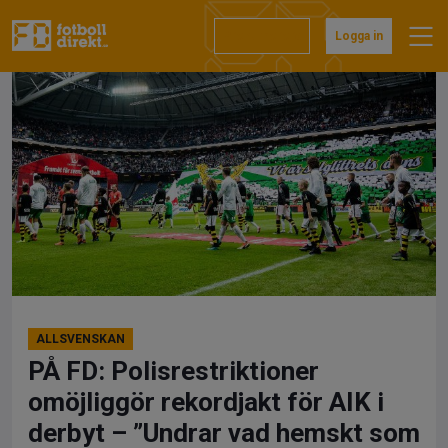
Hoppa
till
Prenumerera
Logga in
innehåll
ALLSVENSKAN
PÅ FD: Polisrestriktioner
omöjliggör rekordjakt för AIK i
derbyt – ”Undrar vad hemskt som