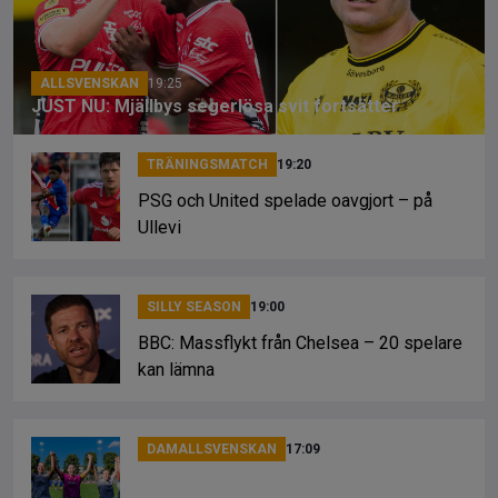
o
s
k
k
ALLSVENSKAN
19:25
JUST NU: Mjällbys segerlösa svit fortsätter
TRÄNINGSMATCH
19:20
PSG och United spelade oavgjort – på
Ullevi
SILLY SEASON
19:00
BBC: Massflykt från Chelsea – 20 spelare
kan lämna
DAMALLSVENSKAN
17:09