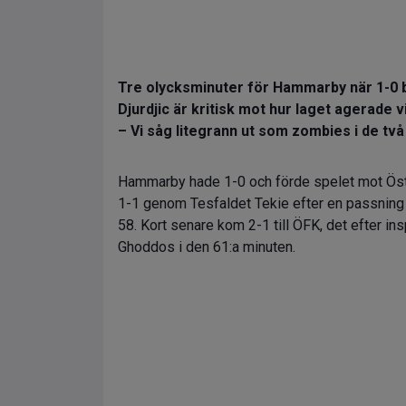
Tre olycksminuter för Hammarby när 1-0 b
Djurdjic är kritisk mot hur laget agerade v
– Vi såg litegrann ut som zombies i de två 
Hammarby hade 1-0 och förde spelet mot Öster
1-1 genom Tesfaldet Tekie efter en passning 
58. Kort senare kom 2-1 till ÖFK, det efter in
Ghoddos i den 61:a minuten.