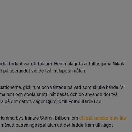
dra förlust var ett faktum. Hemmalagets anfallsstjärna Nikola
llt på agerandet vid de två insläppta målen.
tuationerna, gick runt och väntade på vad som skulle hända. Vi
ma runt och spela snett inåt bakåt, och de använde det två
ora på det sättet, säger Djurdjic till FotbollDirekt.se.
Hammarbys tränare Stefan Billborn om
att det kanske blev lite
månätt passningsspel utan att det ledde fram till något