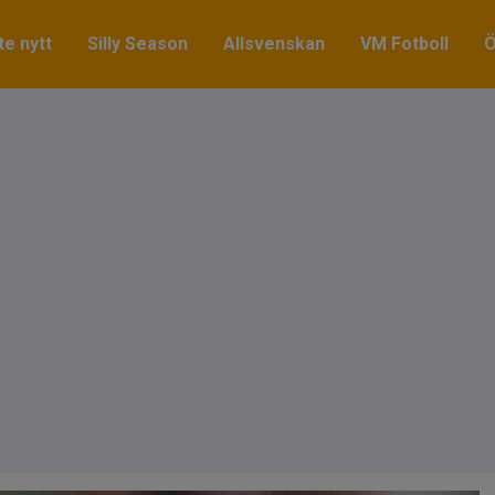
e nytt
Silly Season
Allsvenskan
VM Fotboll
Ö