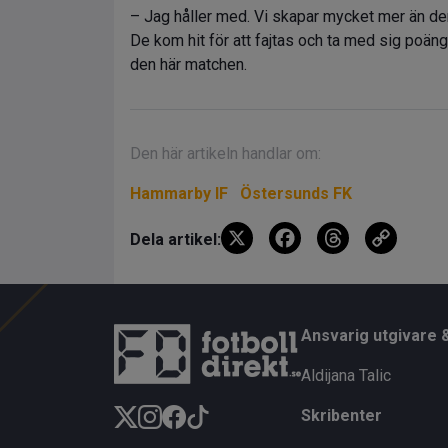
– Jag håller med. Vi skapar mycket mer än d
De kom hit för att fajtas och ta med sig poäng
den här matchen.
Den här artikeln handlar om:
Hammarby IF
Östersunds FK
X
F
T
C
Dela artikel:
a
hr
o
ce
e
py
b
a
Li
Ansvarig utgivare 
o
d
n
Aldijana Talic
o
s
k
Skribenter
k