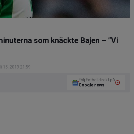
minuterna som knäckte Bajen – ”Vi
i 15, 2019 21:59
Följ Fotbolldirekt på
Google news