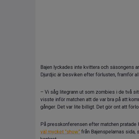
Bajen lyckades inte kvittera och säsongens an
Djurdjic är besviken efter förlusten, framför a
– Vi såg litegrann ut som zombies i de två si
visste inför matchen att de var bra på att kom
gånger. Det var lite billigt. Det gör ont att förl
På presskonferensen efter matchen pratade 
väl mycket ”show”
från Bajenspelarnas sida, s