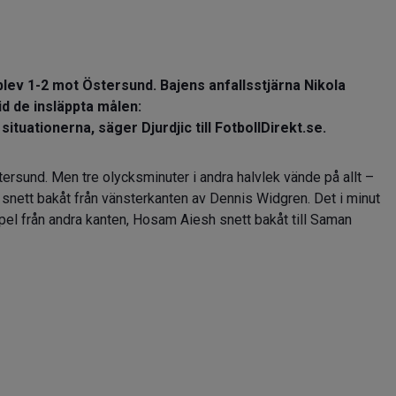
lev 1-2 mot Östersund. Bajens anfallsstjärna Nikola
id de insläppta målen:
situationerna, säger Djurdjic till FotbollDirekt.se.
sund. Men tre olycksminuter i andra halvlek vände på allt –
snett bakåt från vänsterkanten av Dennis Widgren. Det i minut
spel från andra kanten, Hosam Aiesh snett bakåt till Saman