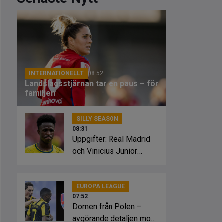
INTERNATIONELLT
08:52
Landslagsstjärnan tar en paus – för
familjen
SILLY SEASON
08:31
Uppgifter: Real Madrid
och Vinicius Junior
överens
EUROPA LEAGUE
07:52
Domen från Polen –
avgörande detaljen mot