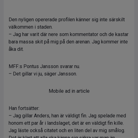
Den nyligen opererade profilen känner sig inte särskilt
välkommen i staden.
– Jag har varit där nere som kommentator och de kastar
bara massa skit på mig på den arenan. Jag kommer inte
åka dit.
MFF:s Pontus Jansson svarar nu.
– Det gillar vi ju, säger Jansson.
Mobile ad in article
Han fortsätter:
– Jag gillar Anders, han är väldigt fin. Jag spelade med
honom ett par år i landslaget, det är en väldigt fin kille.
Jag läste också citatet och en liten del av mig smålog.
Det är klart att alla ska känna sig säkra var man än