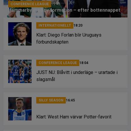
CONFERENCE LEAGUE
19:42
Hammarby med ny formation – efter bottennappet
INTERNATIONELLT
18:20
Klart: Diego Forlan blir Uruguays
förbundskapten
CONFERENCE LEAGUE
18:04
JUST NU: Blåvitt i underläge – urartade i
slagsmål
SILLY SEASON
16:45
Klart: West Ham värvar Potter-favorit