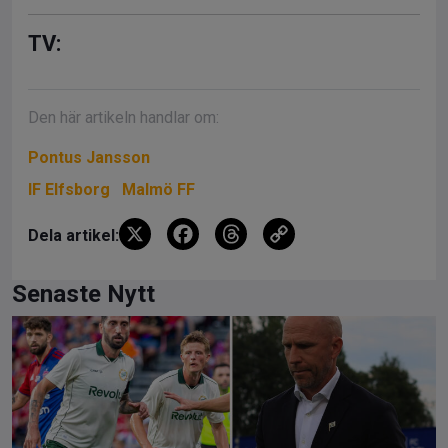
TV:
Den här artikeln handlar om:
Pontus Jansson
IF Elfsborg
Malmö FF
X
F
T
C
Dela artikel:
a
hr
o
ce
e
py
Senaste Nytt
b
a
Li
o
d
n
o
s
k
k