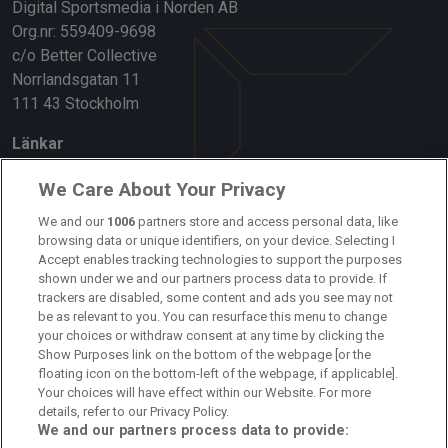
Digital Sportsmedia i Norden AB
Org.nr: 559409-9698
c/o Better Collective
Norrlandsgatan 11
111 43 Stockholm
Länkar
Om oss
We Care About Your Privacy
Kontakta oss
We and our
1006
partners store and access personal data, like
browsing data or unique identifiers, on your device. Selecting I
Accept enables tracking technologies to support the purposes
Kundtjänst
shown under we and our partners process data to provide. If
trackers are disabled, some content and ads you see may not
Sponsor: Rekatochklart
be as relevant to you. You can resurface this menu to change
your choices or withdraw consent at any time by clicking the
Annonsera på Fotbolldirekt
Show Purposes link on the bottom of the webpage [or the
floating icon on the bottom-left of the webpage, if applicable].
Redaktionell policy
Your choices will have effect within our Website. For more
details, refer to our Privacy Policy.
Personuppgiftspolicy
We and our partners process data to provide: