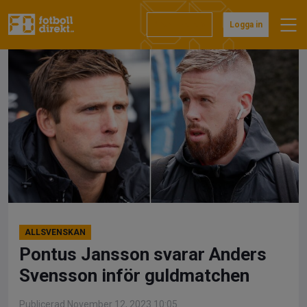
Hoppa
till
Prenumerera
Logga in
innehåll
ALLSVENSKAN
Pontus Jansson svarar Anders
Svensson inför guldmatchen
Publicerad November 12, 2023 10:05