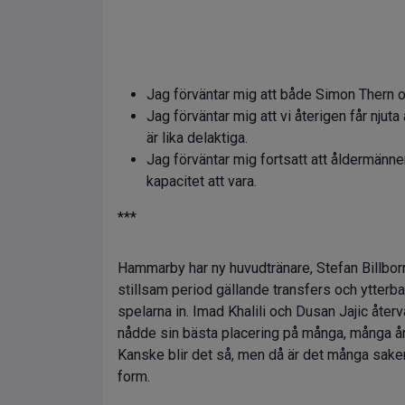
Jag förväntar mig att både Simon Thern o
Jag förväntar mig att vi återigen får njut
är lika delaktiga.
Jag förväntar mig fortsatt att åldermänn
kapacitet att vara.
***
Hammarby har ny huvudtränare, Stefan Billborn h
stillsam period gällande transfers och ytter
spelarna in. Imad Khalili och Dusan Jajic återv
nådde sin bästa placering på många, många år s
Kanske blir det så, men då är det många saker
form.