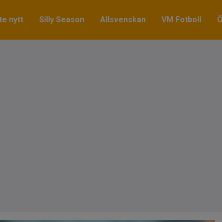
e nytt
Silly Season
Allsvenskan
VM Fotboll
Ö