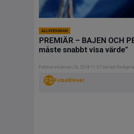
ALLSVENSKAN
PREMIÄR – BAJEN OCH PE
måste snabbt visa värde”
Publicerad januari 26, 2018 11:37
Senast Redigera
FotbollDirekt