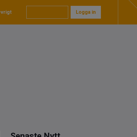
vrigt
Prenumerera
Logga in
Senaste Nytt