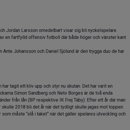
ch Jordan Larsson omedelbart visar sig bli nyckelspelare.
a av en fartfylld offensiv fotboll där både höger och vänster kant
en Ante Johansson och Daniel Sjölund är den trygga duo de har
ar tagit ett kliv upp och styr nu skutan. Det har varit en
backarna Simon Sandberg och Neto Borges är de två enda
änder från lån (BP respektive IK Frej Täby). Efter ett år där man
kulle 2018 bli det år när det tydligt skulle jagas mot toppen.
 som måste “slå i taket” när det gäller spelares utveckling och