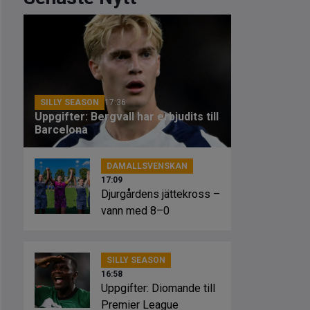
SILLY SEASON
17:36
Uppgifter: Bergvall har erbjudits till
Barcelona
DAMALLSVENSKAN
17:09
Djurgårdens jättekross –
vann med 8–0
SILLY SEASON
16:58
Uppgifter: Diomande till
Premier League