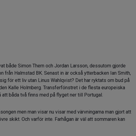
värvat både Simon Thern och Jordan Larsson, dessutom gjorde
n från Halmstad BK. Senast in är också ytterbacken Ian Smith,
sig för ett liv utan Linus Wahlqvist? Det har ryktats om bud på
den Kalle Holmberg. Transferfönstret i de flesta europeiska
tt båda två finns med på flyget ner till Portugal.
 säsongen men man visar nu visar med värvningarna man gjort att
 övre skikt. Och varför inte. Farhågan är väl att sommaren kan