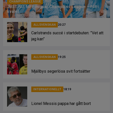
CHAMPIONS LEAGUE
20:55
JUST NU: MFF missar Champions League – föll i
kvalet
ALLSVENSKAN
20:27
Carlstrands succé i startdebuten: ”Vet att
jag kan”
ALLSVENSKAN
19:25
Mjällbys segerlösa svit fortsätter
INTERNATIONELLT
18:19
Lionel Messis pappa har gått bort