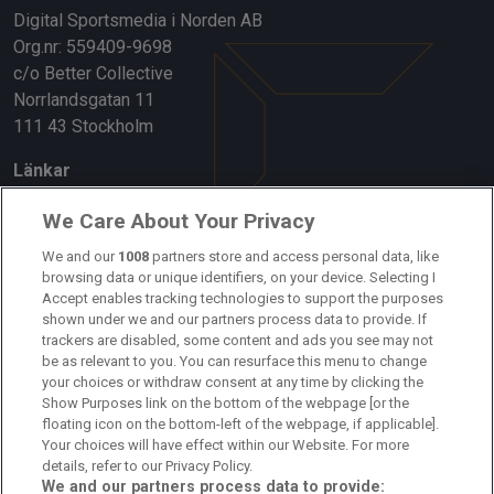
Digital Sportsmedia i Norden AB
Org.nr: 559409-9698
c/o Better Collective
Norrlandsgatan 11
111 43 Stockholm
Länkar
Om oss
We Care About Your Privacy
Kontakta oss
We and our
1008
partners store and access personal data, like
browsing data or unique identifiers, on your device. Selecting I
Accept enables tracking technologies to support the purposes
Kundtjänst
shown under we and our partners process data to provide. If
trackers are disabled, some content and ads you see may not
Sponsor: Rekatochklart
be as relevant to you. You can resurface this menu to change
your choices or withdraw consent at any time by clicking the
Annonsera på Fotbolldirekt
Show Purposes link on the bottom of the webpage [or the
floating icon on the bottom-left of the webpage, if applicable].
Redaktionell policy
Your choices will have effect within our Website. For more
details, refer to our Privacy Policy.
Personuppgiftspolicy
We and our partners process data to provide: