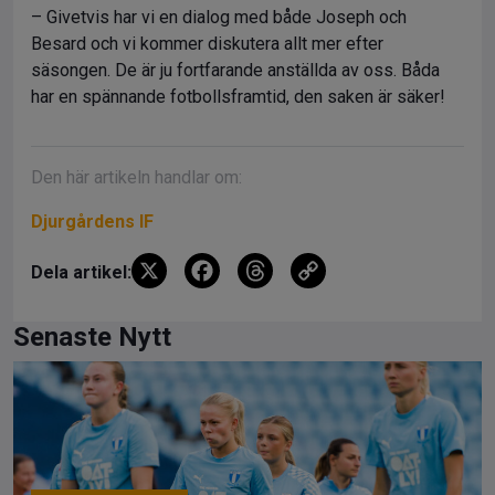
– Givetvis har vi en dialog med både Joseph och
Besard och vi kommer diskutera allt mer efter
säsongen. De är ju fortfarande anställda av oss. Båda
har en spännande fotbollsframtid, den saken är säker!
Den här artikeln handlar om:
Djurgårdens IF
X
F
T
C
Dela artikel:
a
hr
o
ce
e
py
Senaste Nytt
b
a
Li
o
d
n
o
s
k
k