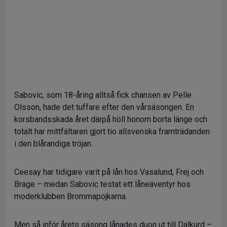
Sabovic, som 18-åring alltså fick chansen av Pelle
Olsson, hade det tuffare efter den vårsäsongen. En
korsbandsskada året därpå höll honom borta länge och
totalt har mittfältaren gjort tio allsvenska framträdanden
i den blårandiga tröjan.
Ceesay har tidigare varit på lån hos Vasalund, Frej och
Brage – medan Sabovic testat ett låneäventyr hos
moderklubben Brommapojkarna.
Men så inför årets säsong lånades duon ut till Dalkurd –