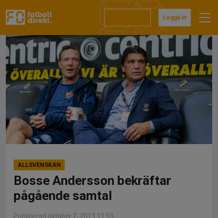
Hoppa
till
Prenumerera
Logga in
innehåll
ALLSVENSKAN
Bosse Andersson bekräftar
pågående samtal
Publicerad oktober 2, 2019 11:53