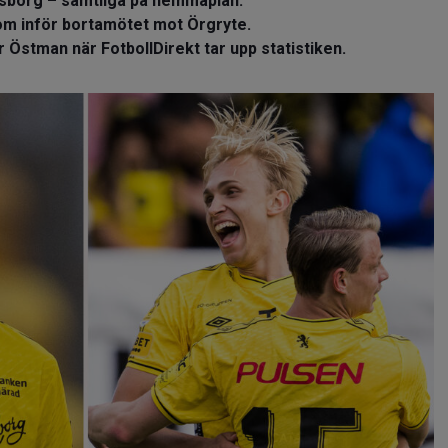
lfsborg – samtliga på hemmaplan.
 om inför bortamötet mot Örgryte.
r Östman när FotbollDirekt tar upp statistiken.