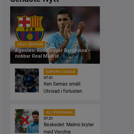
SILLY SEASON
07:56
Agenten: Rodri väljer Barcelona –
nobbar Real Madrid
EUROPA LEAGUE
07:41
Ken Semas smäll:
Utvisad i förlusten
ALLSVENSKAN
07:21
Beskedet: Malmö bryter
med Vecchia