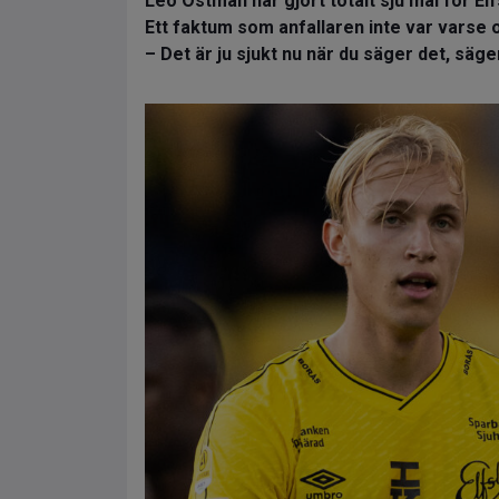
Leo Östman har gjort totalt sju mål för E
Ett faktum som anfallaren inte var varse
– Det är ju sjukt nu när du säger det, säge