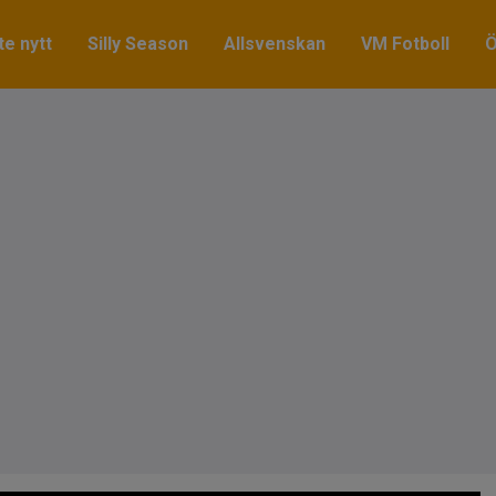
e nytt
Silly Season
Allsvenskan
VM Fotboll
Ö