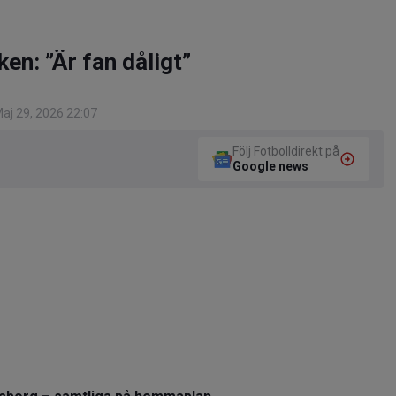
en: ”Är fan dåligt”
aj 29, 2026 22:07
Följ Fotbolldirekt på
Google news