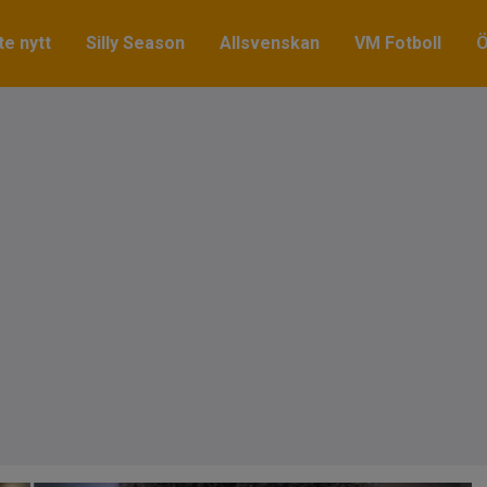
e nytt
Silly Season
Allsvenskan
VM Fotboll
Ö