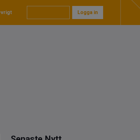
vrigt
Prenumerera
Logga in
Senaste Nytt