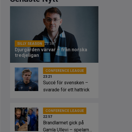
SILLY SEASON
23:38
Djurgården värvar – från norska
tredjeligan
CONFERENCE LEAGUE
23:21
Succé för svensken –
svarade för ett hattrick
CONFERENCE LEAGUE
22:57
Brandlarmet gick på
Gamla Ullevi – spelarna