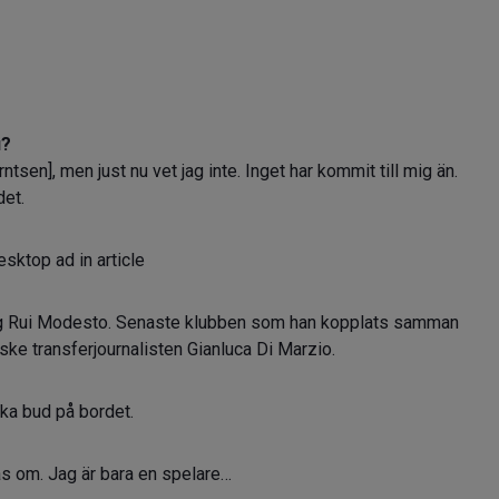
u?
ntsen], men just nu vet jag inte. Inget har kommit till mig än.
det.
sktop ad in article
ng Rui Modesto. Senaste klubben som han kopplats samman
ske transferjournalisten Gianluca Di Marzio.
ka bud på bordet.
as om. Jag är bara en spelare…