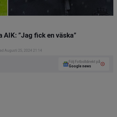
 AIK: ”Jag fick en väska”
ad Augusti 25, 2024 21:14
Följ Fotbolldirekt på
Google news