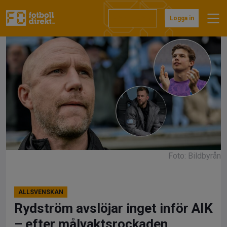
Hoppa
till
Prenumerera
Logga in
innehåll
Foto: Bildbyrån
ALLSVENSKAN
Rydström avslöjar inget inför AIK
– efter målvaktsrockaden