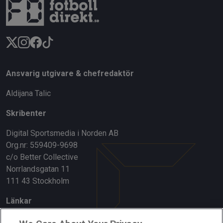
Ansvarig utgivare & chefredaktör
Aldijana Talic
Skribenter
Digital Sportsmedia i Norden AB
Org.nr: 559409-9698
c/o Better Collective
Norrlandsgatan 11
111 43 Stockholm
Länkar
Om oss