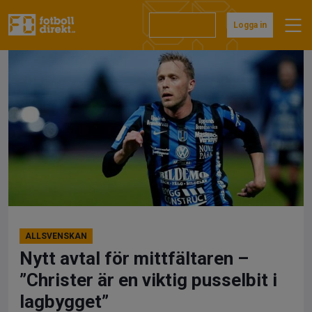
Hoppa
till
Prenumerera
Logga in
innehåll
ALLSVENSKAN
Nytt avtal för mittfältaren –
”Christer är en viktig pusselbit i
lagbygget”