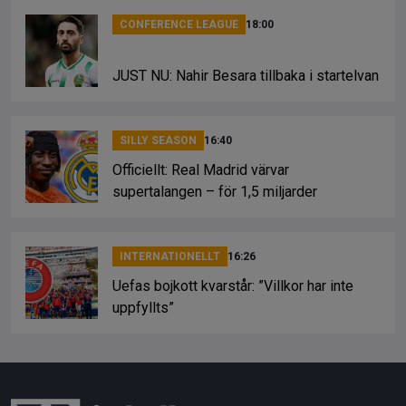
CONFERENCE LEAGUE
18:00
JUST NU: Nahir Besara tillbaka i startelvan
SILLY SEASON
16:40
Officiellt: Real Madrid värvar
supertalangen – för 1,5 miljarder
INTERNATIONELLT
16:26
Uefas bojkott kvarstår: ”Villkor har inte
uppfyllts”