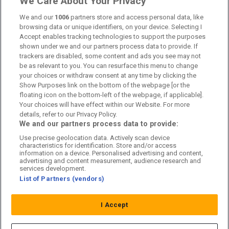
We Care About Your Privacy
Kontakta oss
We and our
1006
partners store and access personal data, like
browsing data or unique identifiers, on your device. Selecting I
Accept enables tracking technologies to support the purposes
Kundtjänst
shown under we and our partners process data to provide. If
trackers are disabled, some content and ads you see may not
Sponsor: Rekatochklart
be as relevant to you. You can resurface this menu to change
your choices or withdraw consent at any time by clicking the
Annonsera på Fotbolldirekt
Show Purposes link on the bottom of the webpage [or the
floating icon on the bottom-left of the webpage, if applicable].
Redaktionell policy
Your choices will have effect within our Website. For more
details, refer to our Privacy Policy.
Personuppgiftspolicy
We and our partners process data to provide:
Use precise geolocation data. Actively scan device
Cookiepolicy
characteristics for identification. Store and/or access
information on a device. Personalised advertising and content,
Arkiv
advertising and content measurement, audience research and
services development.
List of Partners (vendors)
I Accept