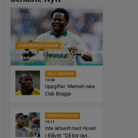
CONFERENCE LEAGUE
11:00
Guide: Så ser du Rakow Czestochowa
– Hammarby
SILLY SEASON
10:58
Uppgifter: Manneh nära
Club Brügge
EUROPA LEAGUE
10:11
Inte aktuellt med Hysén
i Blåvitt: ”Då blir det