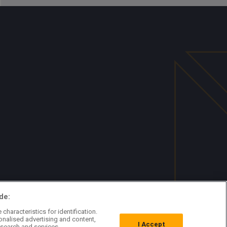
de:
characteristics for identification.
onalised advertising and content,
I Accept
search and services