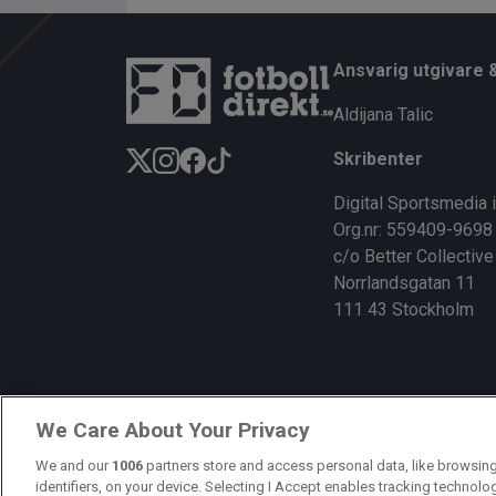
ce
e
py
b
a
Li
Ansvarig utgivare 
o
d
n
Aldijana Talic
o
s
k
Skribenter
k
Digital Sportsmedia 
Org.nr: 559409-9698
c/o Better Collective
Norrlandsgatan 11
111 43 Stockholm
We Care About Your Privacy
We and our
1006
partners store and access personal data, like browsing
identifiers, on your device. Selecting I Accept enables tracking technolo