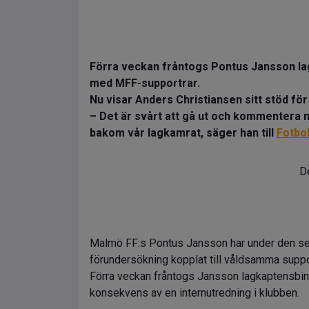
Förra veckan fråntogs Pontus Jansson lag
med MFF-supportrar.
Nu visar Anders Christiansen sitt stöd fö
– Det är svårt att gå ut och kommentera nå
bakom vår lagkamrat, säger han till
Fotbo
De
Malmö FF:s Pontus Jansson har under den senas
förundersökning kopplat till våldsamma suppor
Förra veckan fråntogs Jansson lagkaptensbind
konsekvens av en internutredning i klubben.