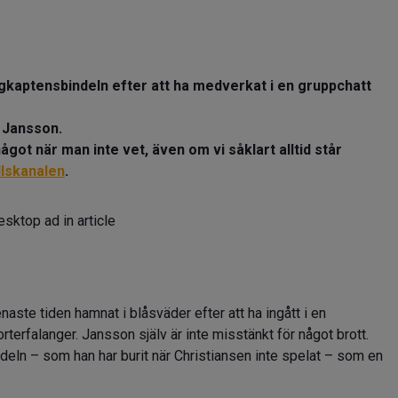
kaptensbindeln efter att ha medverkat i en gruppchatt
r Jansson.
got när man inte vet, även om vi såklart alltid står
llskanalen
.
sktop ad in article
te tiden hamnat i blåsväder efter att ha ingått i en
terfalanger. Jansson själv är inte misstänkt för något brott.
eln – som han har burit när Christiansen inte spelat – som en