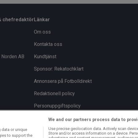
& chefredaktör
Länkar
Om oss
Kontakta oss
i Norden AB
Kundtjänst
Sponsor: Rekatochklart
Annonsera på Fotbolldirekt
Redaktionell policy
Personuppgiftspolicy
Cookiepolicy
We and our partners process data to provi
Use precise geolocation data. Actively scan device 
 data or unique
Arkiv
Store and/or access information on a device. Pers
gies to support the
advertising and content measurement, audience re