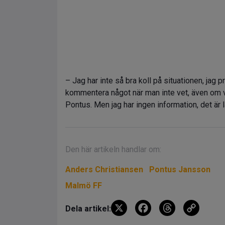
– Jag har inte så bra koll på situationen, jag p
kommentera något när man inte vet, även om vi
Pontus. Men jag har ingen information, det är lä
Den här artikeln handlar om:
Anders Christiansen
Pontus Jansson
Malmö FF
X
F
T
C
Dela artikel:
a
hr
o