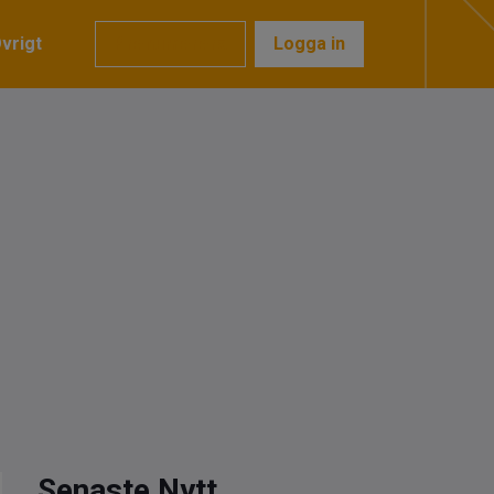
vrigt
Prenumerera
Logga in
Senaste Nytt