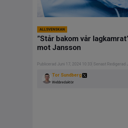
ALLSVENSKAN
”Står bakom vår lagkamrat
mot Jansson
Publicerad Juni 17, 2024 10:33
Senast Redigerad J
Tor Sundberg
Webbredaktör