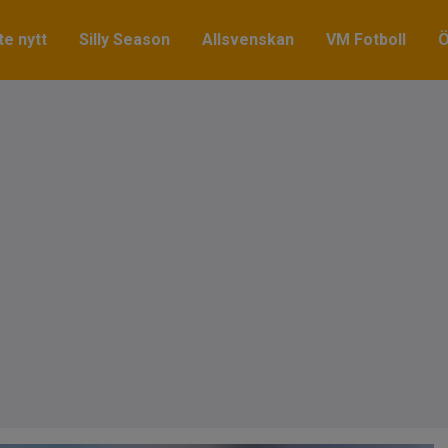
e nytt
Silly Season
Allsvenskan
VM Fotboll
Ö