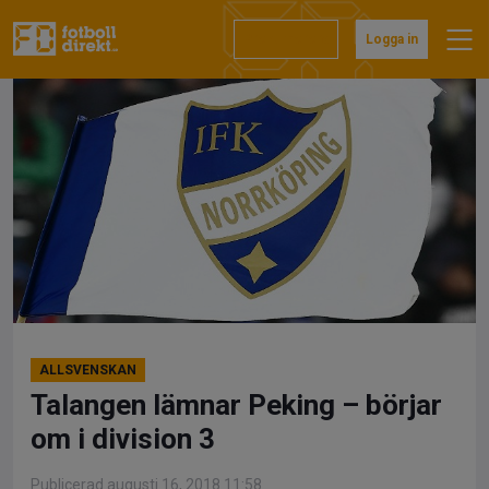
Hoppa
till
Prenumerera
Logga in
innehåll
ALLSVENSKAN
Talangen lämnar Peking – börjar
om i division 3
Publicerad augusti 16, 2018 11:58