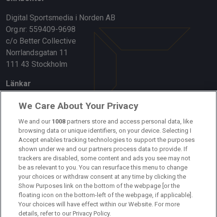
Digital Sportsmedia i Norden AB
Org.nr: 559409-9698
c/o Better Collective
Norrlandsgatan 11
111 43 Stockholm
Länkar
Om oss
We Care About Your Privacy
Kontakta oss
We and our
1008
partners store and access personal data, like
browsing data or unique identifiers, on your device. Selecting I
Accept enables tracking technologies to support the purposes
Kundtjänst
shown under we and our partners process data to provide. If
trackers are disabled, some content and ads you see may not
Sponsor: Rekatochklart
be as relevant to you. You can resurface this menu to change
your choices or withdraw consent at any time by clicking the
Annonsera på Fotbolldirekt
Show Purposes link on the bottom of the webpage [or the
floating icon on the bottom-left of the webpage, if applicable].
Redaktionell policy
Your choices will have effect within our Website. For more
details, refer to our Privacy Policy.