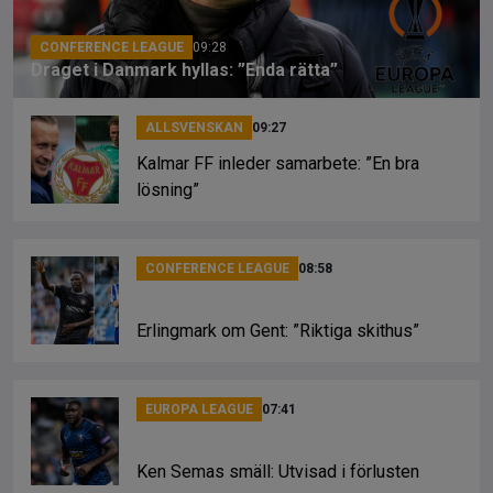
k
CONFERENCE LEAGUE
09:28
Draget i Danmark hyllas: ”Enda rätta”
ALLSVENSKAN
09:27
Kalmar FF inleder samarbete: ”En bra
lösning”
CONFERENCE LEAGUE
08:58
Erlingmark om Gent: ”Riktiga skithus”
EUROPA LEAGUE
07:41
Ken Semas smäll: Utvisad i förlusten