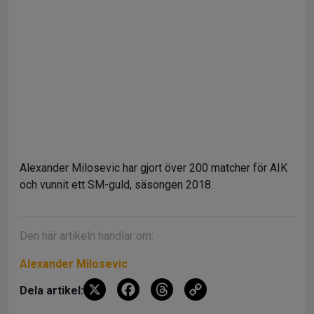
Alexander Milosevic har gjort över 200 matcher för AIK
och vunnit ett SM-guld, säsongen 2018.
Den här artikeln handlar om:
Alexander Milosevic
X
F
T
C
Dela artikel:
a
hr
o