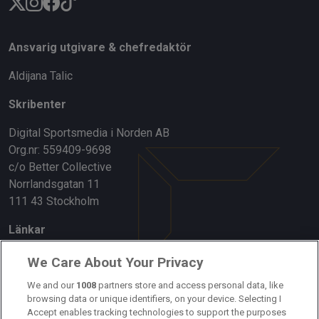
Ansvarig utgivare & chefredaktör
Aldijana Talic
Skribenter
Digital Sportsmedia i Norden AB
Org.nr: 559409-9698
c/o Better Collective
Norrlandsgatan 11
111 43 Stockholm
Länkar
Om oss
We Care About Your Privacy
Kontakta oss
We and our
1008
partners store and access personal data, like
browsing data or unique identifiers, on your device. Selecting I
Accept enables tracking technologies to support the purposes
Kundtjänst