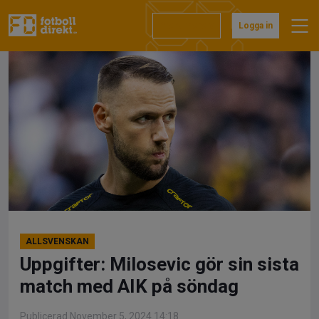
Hoppa
till
Prenumerera
Logga in
innehåll
ALLSVENSKAN
Uppgifter: Milosevic gör sin sista
match med AIK på söndag
Publicerad November 5, 2024 14:18