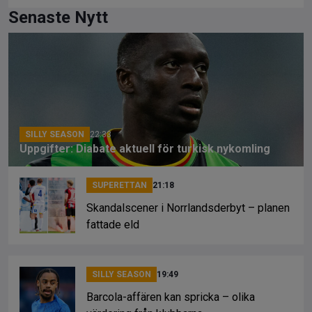
ce
e
py
Senaste Nytt
b
a
Li
o
d
n
o
s
k
k
SILLY SEASON
22:33
Uppgifter: Diabate aktuell för turkisk nykomling
SUPERETTAN
21:18
Skandalscener i Norrlandsderbyt – planen
fattade eld
SILLY SEASON
19:49
Barcola-affären kan spricka – olika