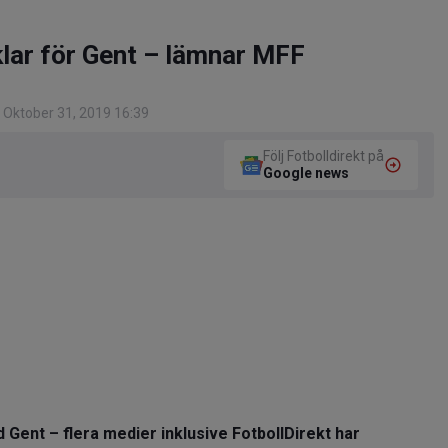
lar för Gent – lämnar MFF
 Oktober 31, 2019 16:39
Följ Fotbolldirekt på
Google news
ent – flera medier inklusive FotbollDirekt har