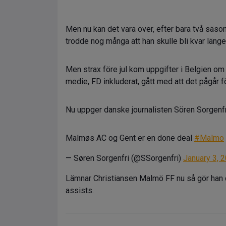
Men nu kan det vara över, efter bara två säson
trodde nog många att han skulle bli kvar länge
Men strax före jul kom uppgifter i Belgien om
medie, FD inkluderat, gått med att det pågår f
Nu uppger danske journalisten Sören Sorgenfri 
Malmøs AC og Gent er en done deal
#Malmo
— Søren Sorgenfri (@SSorgenfri)
January 3, 
Lämnar Christiansen Malmö FF nu så gör han d
assists.