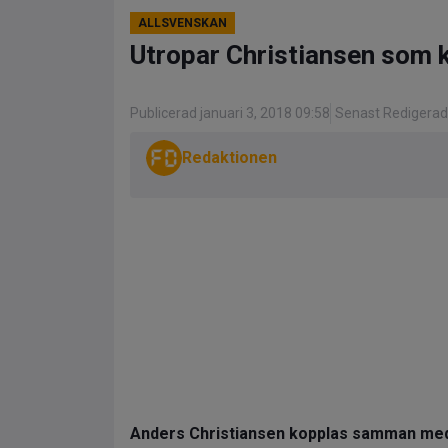
ALLSVENSKAN
Utropar Christiansen som k
Publicerad januari 3, 2018 09:58
Senast Redigerad
Redaktionen
Anders Christiansen kopplas samman med G