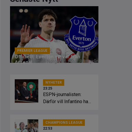
PREMIER LEAGUE
23:46
Officiellt: Everton värvar från
Christian Nørgaard, Foto: Bildbyrån
Arsenal
NYHETER
23:25
ESPN-journalisten:
Därför vill Infantino ha
Marockos stöd
CHAMPIONS LEAGUE
22:53