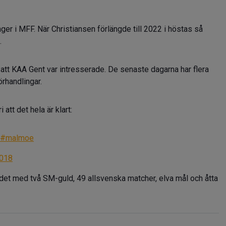
ger i MFF. När Christiansen förlängde till 2022 i höstas så
.
 att KAA Gent var intresserade. De senaste dagarna har flera
örhandlingar.
att det hela är klart:
#malmoe
2018
et med två SM-guld, 49 allsvenska matcher, elva mål och åtta