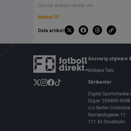
Den här artikeln handlar om:
Malmö FF
X
F
T
C
Dela artikel:
a
hr
o
ce
e
py
b
a
Li
Ansvarig utgivare 
o
d
n
Aldijana Talic
o
s
k
Skribenter
k
Digital Sportsmedia 
Org.nr: 559409-9698
c/o Better Collective
Norrlandsgatan 11
111 43 Stockholm