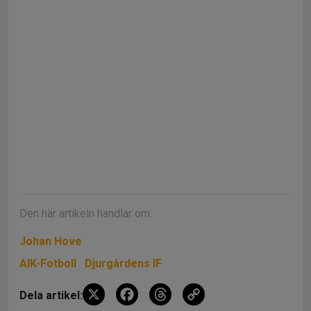
Den här artikeln handlar om:
Johan Hove
AIK-Fotboll
Djurgårdens IF
X
F
T
C
Dela artikel: