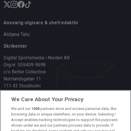
Ansvarig utgivare & chefredaktör
Aldijana Talic
Skribenter
Digital Sportsmedia i Norden AB
Org.nr: 559409-9698
c/o Better Collective
Norrlandsgatan 11
111 43 Stockholm
Länkar
We Care About Your Privacy
Om oss
We and our
1008
partners store and access personal data, like
browsing data or unique identifiers, on your device. Selecting I
Accept enables tracking technologies to support the purposes
Kontakta oss
shown under we and our partners process data to provide. If
trackers are disabled, some content and ads you see may not