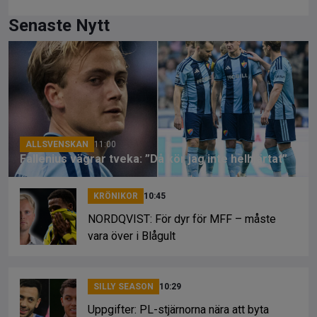
a
hr
o
ce
e
py
Senaste Nytt
b
a
Li
o
d
n
o
s
k
k
ALLSVENSKAN
11:00
Fallenius vägrar tveka: ”Då kör jag inte helhjärtat”
KRÖNIKOR
10:45
NORDQVIST: För dyr för MFF – måste
vara över i Blågult
SILLY SEASON
10:29
Uppgifter: PL-stjärnorna nära att byta