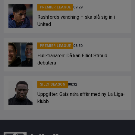
PREMIER LEAGUE
09:29
Rashfords vändning – ska slå sig in i
United
PREMIER LEAGUE
08:50
Hull-tränaren: Då kan Elliot Stroud
debutera
SILLY SEASON
08:32
Uppgifter: Gais nära affär med ny La Liga-
klubb