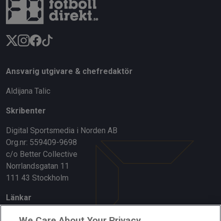
Ansvarig utgivare & chefredaktör
Aldijana Talic
Skribenter
Digital Sportsmedia i Norden AB
Org.nr: 559409-9698
c/o Better Collective
Norrlandsgatan 11
111 43 Stockholm
Länkar
Om oss
We Care About Your Privacy