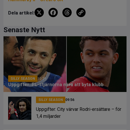
X
F
T
C
Dela artikel:
a
hr
o
ce
e
py
Senaste Nytt
b
a
Li
o
d
n
o
s
k
k
SILLY SEASON
10:29
Uppgifter: PL-stjärnorna nära att byta klubb
SILLY SEASON
09:56
Uppgifter: City värvar Rodri-ersättare – för
1,4 miljarder