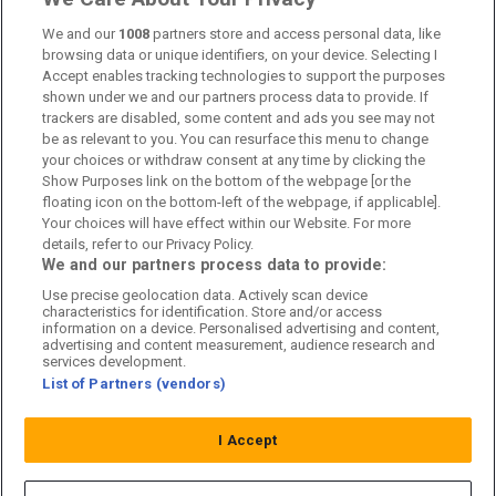
Kontakta oss
We and our
1008
partners store and access personal data, like
browsing data or unique identifiers, on your device. Selecting I
Accept enables tracking technologies to support the purposes
Kundtjänst
shown under we and our partners process data to provide. If
trackers are disabled, some content and ads you see may not
Sponsor: Rekatochklart
be as relevant to you. You can resurface this menu to change
your choices or withdraw consent at any time by clicking the
Annonsera på Fotbolldirekt
Show Purposes link on the bottom of the webpage [or the
floating icon on the bottom-left of the webpage, if applicable].
Redaktionell policy
Your choices will have effect within our Website. For more
details, refer to our Privacy Policy.
Personuppgiftspolicy
We and our partners process data to provide:
Use precise geolocation data. Actively scan device
Cookiepolicy
characteristics for identification. Store and/or access
information on a device. Personalised advertising and content,
Arkiv
advertising and content measurement, audience research and
services development.
List of Partners (vendors)
I Accept