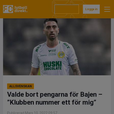
Hoppa
till
Prenumerera
Logga in
innehåll
ALLSVENSKAN
Valde bort pengarna för Bajen –
”Klubben nummer ett för mig”
Publicerad Mars 10, 2022 09:57