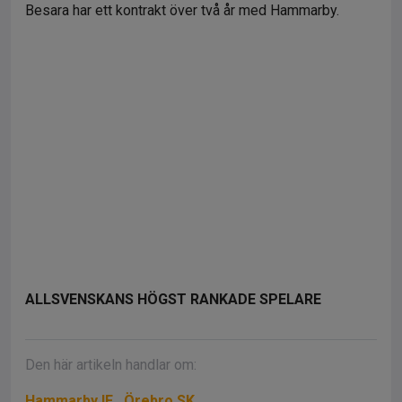
Besara har ett kontrakt över två år med Hammarby.
ALLSVENSKANS HÖGST RANKADE SPELARE
Den här artikeln handlar om:
Hammarby IF
Örebro SK