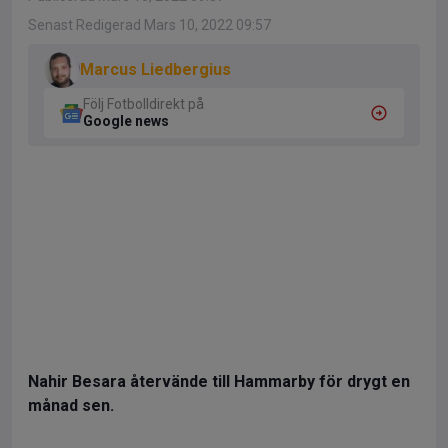
Senast Redigerad Mars 10, 2022 09:57
Marcus Liedbergius
Följ Fotbolldirekt på
Google news
Nahir Besara återvände till Hammarby för drygt en
månad sen.