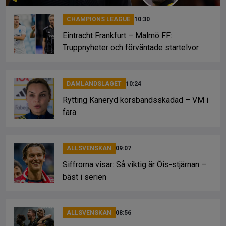
CHAMPIONS LEAGUE
10:30
Eintracht Frankfurt – Malmö FF:
Truppnyheter och förväntade startelvor
DAMLANDSLAGET
10:24
Rytting Kaneryd korsbandsskadad – VM i
fara
ALLSVENSKAN
09:07
Siffrorna visar: Så viktig är Öis-stjärnan –
bäst i serien
ALLSVENSKAN
08:56