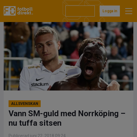
Hoppa
till
Prenumerera
Logga in
innehåll
ALLSVENSKAN
Vann SM-guld med Norrköping –
nu tuffa sitsen
Publicerad juni 22, 2018 09:24