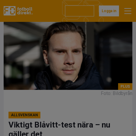
Hoppa
till
Prenumerera
Logga in
innehåll
Foto: Bildbyrån
ALLSVENSKAN
Viktigt Blåvitt-test nära – nu
gäller det