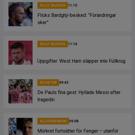
SILLY SEASON
11:15
Flicks Bardghji-besked: ”Förändringar
sker”
SILLY SEASON
11:14
Uppgifter: West Ham släpper inte Füllkrug
NYHETER
09:45
De Pauls fina gest: Hyllade Messi efter
tragedin
ALLSVENSKAN
09:08
Mörkret fortsätter för Fenger – utanför