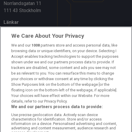
Norrlandsgatan 11
111 43 Stockholm
Länkar
Om oss
We Care About Your Privacy
Kontakta oss
We and our
1008
partners store and access personal data, like
browsing data or unique identifiers, on your device. Selecting I
Accept enables tracking technologies to support the purposes
Kundtjänst
shown under we and our partners process data to provide. If
trackers are disabled, some content and ads you see may not
Sponsor: Rekatochklart
be as relevant to you. You can resurface this menu to change
your choices or withdraw consent at any time by clicking the
Annonsera på Fotbolldirekt
Show Purposes link on the bottom of the webpage [or the
floating icon on the bottom-left of the webpage, if applicable].
Redaktionell policy
Your choices will have effect within our Website. For more
details, refer to our Privacy Policy.
Personuppgiftspolicy
We and our partners process data to provide:
Use precise geolocation data. Actively scan device
Cookiepolicy
characteristics for identification. Store and/or access
information on a device. Personalised advertising and content,
Arkiv
advertising and content measurement, audience research and