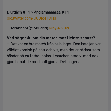
Djurgår’n #14 > Änglarnaaaaaaa #14
pic.twitter.com/U0Blk4TDHs
— MrAbbasi (@MrFarid)
May 4, 2026
Vad säger du om din match mot Heintz senast?
– Det var en bra match från hela laget. Den bataljen var
väldigt komisk på sätt och vis, men det är sådant som
händer på en fotbollsplan. I matchen stod vi med sex
gjorda mål, de med noll gjorda. Det säger allt.