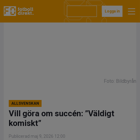
Hoppa
till
Prenumerera
Logga in
innehåll
Foto: Bildbyrån
ALLSVENSKAN
Vill göra om succén: ”Väldigt
komiskt”
Publicerad maj 9, 2026 12:00