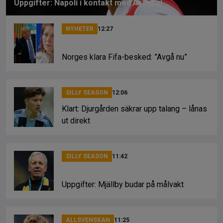
Uppgifter: Napoli i kontakt med Arsenal
NYHETER
12:27
Norges klara Fifa-besked: ”Avgå nu”
SILLY SEASON
12:06
Klart: Djurgården säkrar upp talang – lånas
ut direkt
SILLY SEASON
11:42
Uppgifter: Mjällby budar på målvakt
ALLSVENSKAN
11:25