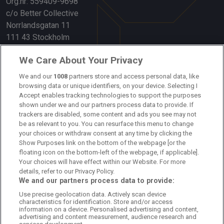
Org.nr: 559409-9698
c/o Better Collective
Norrlandsgatan 11
111 43 Stockholm
Länkar
We Care About Your Privacy
We and our
1008
partners store and access personal data, like
Om oss
browsing data or unique identifiers, on your device. Selecting I
Accept enables tracking technologies to support the purposes
Kontakta oss
shown under we and our partners process data to provide. If
trackers are disabled, some content and ads you see may not
Kundtjänst
be as relevant to you. You can resurface this menu to change
your choices or withdraw consent at any time by clicking the
Sponsor: Rekatochklart
Show Purposes link on the bottom of the webpage [or the
floating icon on the bottom-left of the webpage, if applicable].
Annonsera på Fotbolldirekt
Your choices will have effect within our Website. For more
details, refer to our Privacy Policy.
Redaktionell policy
We and our partners process data to provide:
Use precise geolocation data. Actively scan device
Personuppgiftspolicy
characteristics for identification. Store and/or access
information on a device. Personalised advertising and content,
Cookiepolicy
advertising and content measurement, audience research and