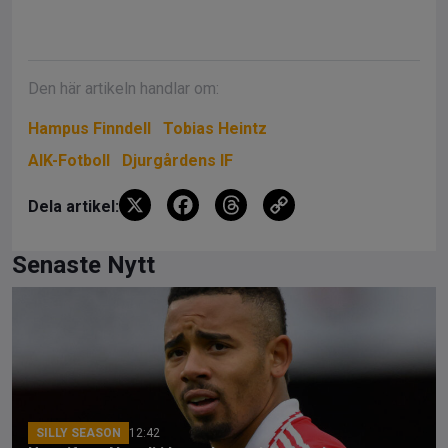
Den här artikeln handlar om:
Hampus Finndell
Tobias Heintz
AIK-Fotboll
Djurgårdens IF
X
F
T
C
Dela artikel:
a
hr
o
ce
e
py
Senaste Nytt
b
a
Li
o
d
n
o
s
k
k
SILLY SEASON
12:42