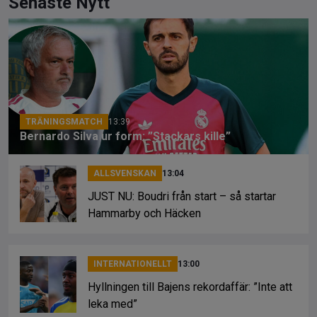
ce
e
py
Senaste Nytt
b
a
Li
o
d
n
o
s
k
k
TRÄNINGSMATCH
13:39
Bernardo Silva ur form: ”Stackars kille”
ALLSVENSKAN
13:04
JUST NU: Boudri från start – så startar
Hammarby och Häcken
INTERNATIONELLT
13:00
Hyllningen till Bajens rekordaffär: ”Inte att
leka med”