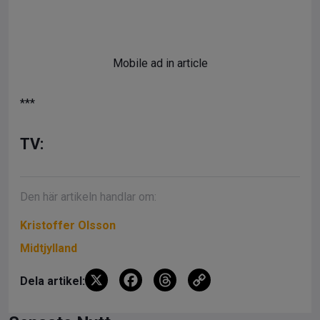
Mobile ad in article
***
TV:
Den här artikeln handlar om:
Kristoffer Olsson
Midtjylland
X
F
T
C
Dela artikel:
a
hr
o