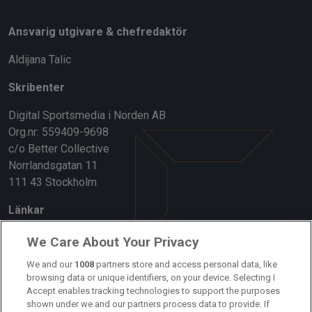
Ansvarig utgivare & chefredaktör
Aldijana Talic
Skribenter
Digital Sportsmedia i Norden AB
Org.nr: 559409-9698
c/o Better Collective
Norrlandsgatan 11
111 43 Stockholm
Länkar
Om oss
We Care About Your Privacy
Kontakta oss
We and our
1008
partners store and access personal data, like
browsing data or unique identifiers, on your device. Selecting I
Accept enables tracking technologies to support the purposes
Kundtjänst
shown under we and our partners process data to provide. If