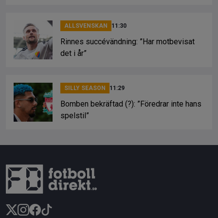
ALLSVENSKAN
11:30
Rinnes succévändning: ”Har motbevisat
det i år”
SILLY SEASON
11:29
Bomben bekräftad (?): ”Föredrar inte hans
spelstil”