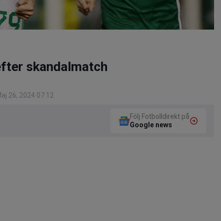
efter skandalmatch
aj 26, 2024 07:12
Följ Fotbolldirekt på
Google news