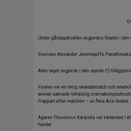
De
Under gårdagskvällen avgjordes finalen i den
Svenske Alexander Jeremejeffs Panathinaikos 
Aten-laget avgjorde i den sjunde (!) tilläggsmin
Finalen var en riktig skandalmatch och innehöll
arenan saknade tillräcklig övervakningsutrus
Frappart efter matchen – av flera Aris-ledare.
Ägaren Theodoros Karipidis var inblandad i at
hundar.