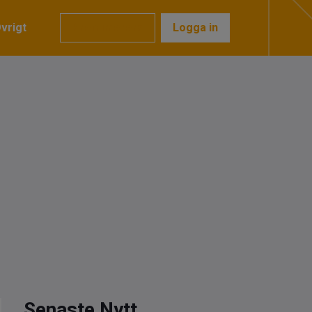
vrigt
Prenumerera
Logga in
Senaste Nytt