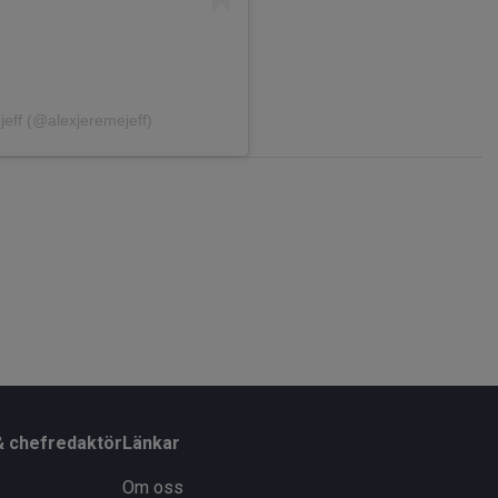
jeff (@alexjeremejeff)
& chefredaktör
Länkar
Om oss