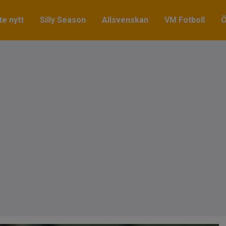
e nytt
Silly Season
Allsvenskan
VM Fotboll
Ö