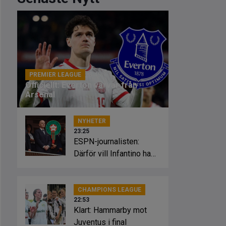
PREMIER LEAGUE
23:46
Officiellt: Everton värvar från
Arsenal
NYHETER
23:25
ESPN-journalisten:
Därför vill Infantino ha
Marockos stöd
CHAMPIONS LEAGUE
22:53
Klart: Hammarby mot
Juventus i final