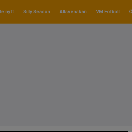
e nytt
Silly Season
Allsvenskan
VM Fotboll
Ö