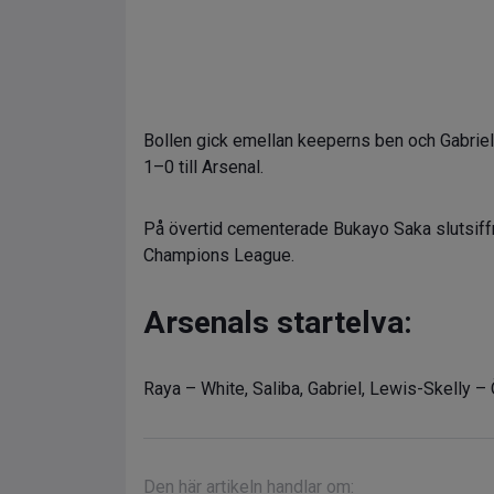
Bollen gick emellan keeperns ben och Gabriel M
1–0 till Arsenal.
På övertid cementerade Bukayo Saka slutsiffr
Champions League.
Arsenals startelva:
Raya – White, Saliba, Gabriel, Lewis-Skelly –
Den här artikeln handlar om: