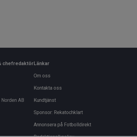
& chefredaktör
Länkar
Om oss
Kontakta oss
i Norden AB
Kundtjänst
Sponsor: Rekatochklart
Annonsera på Fotbolldirekt
Redaktionell policy