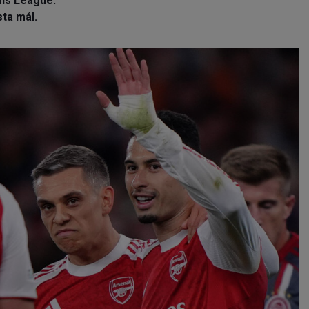
ns League.
ta mål.