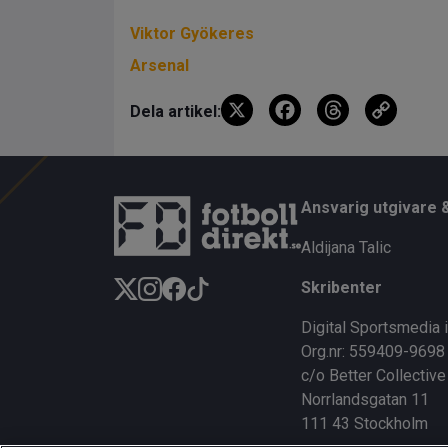
Viktor Gyökeres
Arsenal
X
F
T
C
Dela artikel:
a
hr
o
ce
e
py
b
a
Li
Ansvarig utgivare 
o
d
n
Aldijana Talic
o
s
k
Skribenter
k
Digital Sportsmedia 
Org.nr: 559409-9698
c/o Better Collective
Norrlandsgatan 11
111 43 Stockholm