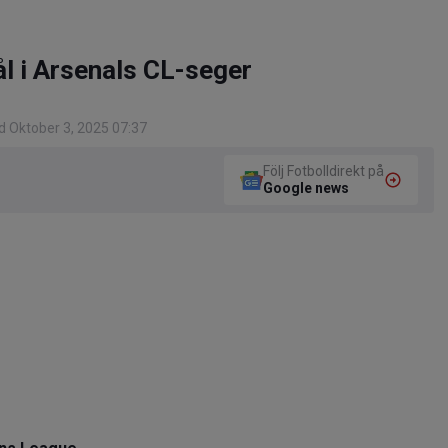
l i Arsenals CL-seger
 Oktober 3, 2025 07:37
Följ Fotbolldirekt på
Google news