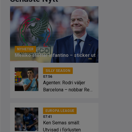
NYHETER
08:25
Mexiko stöttar Infantino – sticker ut
SILLY SEASON
07:56
Agenten: Rodri väljer
Barcelona – nobbar Real
Madrid
EUROPA LEAGUE
07:41
Ken Semas smäll:
Utvisad i förlusten