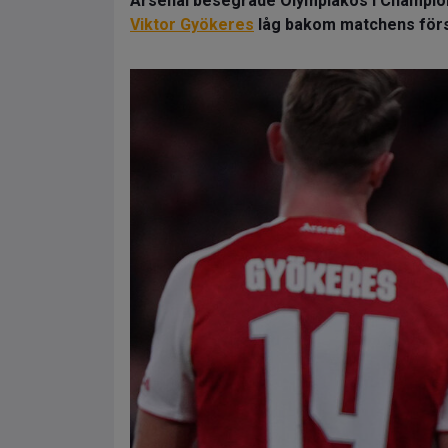
Arsenal besegrade Olympiakos i Champio
Viktor Gyökeres
låg bakom matchens förs