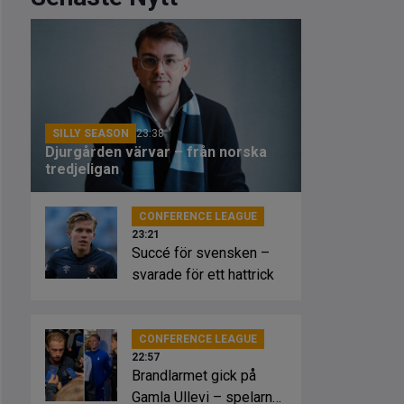
SILLY SEASON
23:38
Djurgården värvar – från norska
tredjeligan
CONFERENCE LEAGUE
23:21
Succé för svensken –
svarade för ett hattrick
CONFERENCE LEAGUE
22:57
Brandlarmet gick på
Gamla Ullevi – spelarna