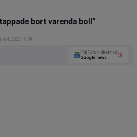
tappade bort varenda boll”
uni 4, 2026 16:54
Följ Fotbolldirekt på
Google news