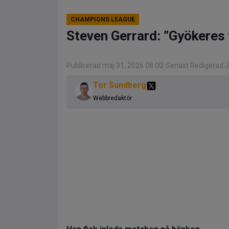
CHAMPIONS LEAGUE
Steven Gerrard: ”Gyökeres 
Publicerad maj 31, 2026 08:00
Senast Redigerad J
Tor Sundberg
Webbredaktör