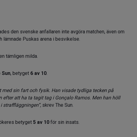
yckades den svenske anfallaren inte avgöra matchen, även om
och lämnade Puskas arena i besvikelse.
en tämligen milda.
 Sun
, betyget
6 av 10
.
t med sin fart och fysik. Han visade tydliga tecken på
n efter att ha ta tagit tag i Gonçalo Ramos. Men han höll
 i straffläggningen”,
skrev The Sun.
yökeres betyget
5 av 10
för sin insats.