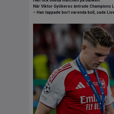
Han fick inleda matchen på bänken.
När Viktor Gyökeres äntrade Champions L
– Han tappade bort varenda boll, sade Liv