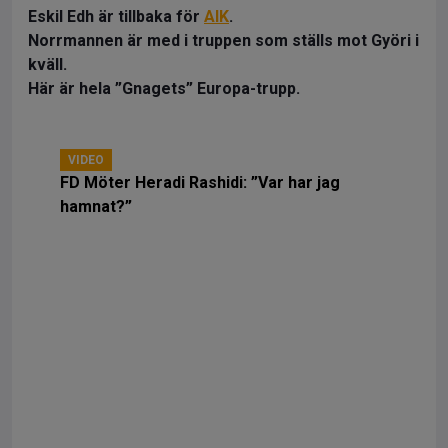
Eskil Edh är tillbaka för
AIK
.
Norrmannen är med i truppen som ställs mot Györi i
kväll.
Här är hela ”Gnagets” Europa-trupp.
VIDEO
FD Möter Heradi Rashidi: ”Var har jag
hamnat?”