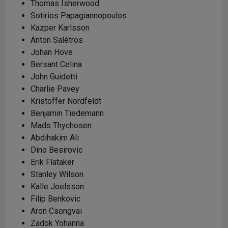
Thomas Isherwood
Sotirios Papagiannopoulos
Kazper Karlsson
Anton Salétros
Johan Hove
Bersant Celina
John Guidetti
Charlie Pavey
Kristoffer Nordfeldt
Benjamin Tiedemann
Mads Thychosen
Abdihakim Ali
Dino Besirovic
Erik Flataker
Stanley Wilson
Kalle Joelsson
Filip Benkovic
Aron Csongvai
Zadok Yohanna