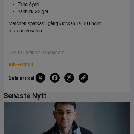
Taha Ayari
Yannick Geiger
Matchen sparkas i gång klockan 19:00 under
torsdagskvällen.
Den här artikeln handlar om:
AIK-Fotboll
X
F
T
C
Dela artikel:
a
hr
o
ce
e
py
Senaste Nytt
b
a
Li
o
d
n
o
s
k