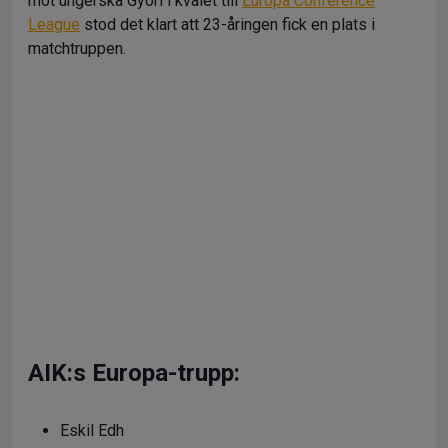
mot ungerska Györi i kvalet till
Europa Conference
League
stod det klart att 23-åringen fick en plats i
matchtruppen.
AIK:s Europa-trupp:
Eskil Edh