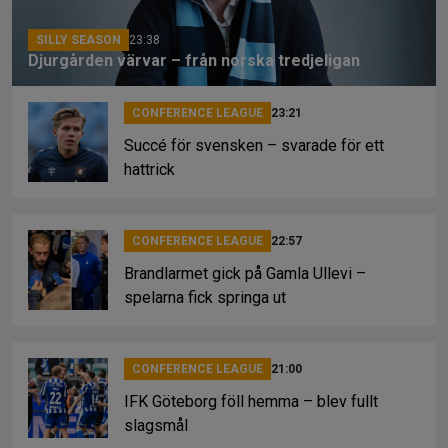
k
SILLY SEASON
23:38
Djurgården värvar – från norska tredjeligan
CONFERENCE LEAGUE
23:21
Succé för svensken – svarade för ett
hattrick
CONFERENCE LEAGUE
22:57
Brandlarmet gick på Gamla Ullevi –
spelarna fick springa ut
CONFERENCE LEAGUE
21:00
IFK Göteborg föll hemma – blev fullt
slagsmål