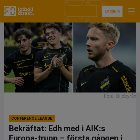
Hoppa
till
Prenumerera
Logga in
innehåll
Foto: Bildbyrån
CONFERENCE LEAGUE
Bekräftat: Edh med i AIK:s
Europa-trupp – första gången i