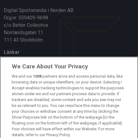
Digital Sportsmedia i Norden AB
Org.nr: 559409-9698
c/o Better Collective
Norrlandsgatan 11
111 43 Stockholm
Länkar
Om oss
We Care About Your Privacy
Kontakta oss
We and our
1008
partners store and access personal data, like
browsing data or unique identifiers, on your device. Selecting I
Accept enables tracking technologies to support the purposes
Kundtjänst
shown under we and our partners process data to provide. If
trackers are disabled, some content and ads you see may not
Sponsor: Rekatochklart
be as relevant to you. You can resurface this menu to change
your choices or withdraw consent at any time by clicking the
Annonsera på Fotbolldirekt
Show Purposes link on the bottom of the webpage [or the
floating icon on the bottom-left of the webpage, if applicable].
Redaktionell policy
Your choices will have effect within our Website. For more
details, refer to our Privacy Policy.