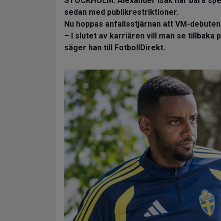
STOCKHOLM. Alexander Isak har bara spel
sedan med publikrestriktioner.
Nu hoppas anfallsstjärnan att VM-debuten bli
– I slutet av karriären vill man se tillba
säger han till FotbollDirekt.