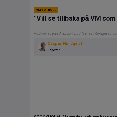
VM FOTBOLL
”Vill se tillbaka på VM som
Publicerad juni 3, 2026 12:37
Senast Redigerad Jun
Casper Nordqvist
Reporter