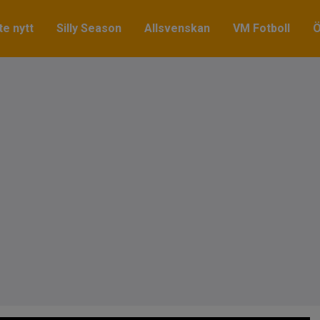
e nytt
Silly Season
Allsvenskan
VM Fotboll
Ö