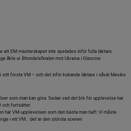
rde att EM-mästerskapet inte spelades inför fulla läktare.
rige åkte ur åttondelsfinalen mot Ukraina i Glascow.
in i sitt första VM – och det inför kokande läktare i såväl Mexiko
lser som man kan göra. Sedan vad det blir för upplevelse har
D och fortsätter:
på den här VM-upplevelsen som den bästa man haft. Vi måste
erige i ett VM… det är den största scenen.