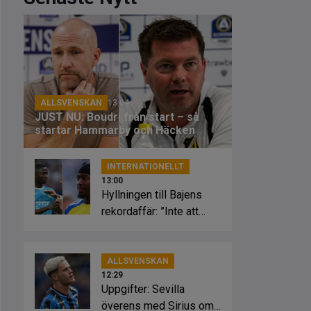
ALLSVENSKAN
13:04
JUST NU: Boudri från start – så
startar Hammarby och Häcken
INTERNATIONELLT
13:00
Hyllningen till Bajens
rekordaffär: ”Inte att
leka med”
ALLSVENSKAN
12:29
Uppgifter: Sevilla
överens med Sirius om