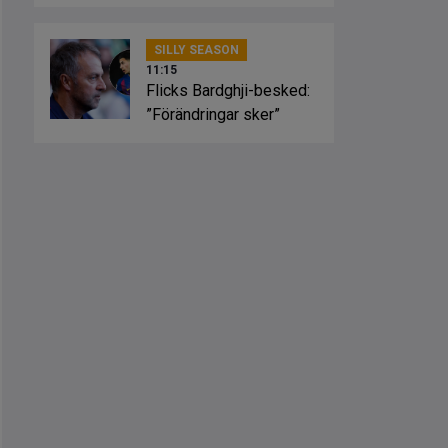
spelstil”
SILLY SEASON
11:15
Flicks Bardghji-besked:
”Förändringar sker”