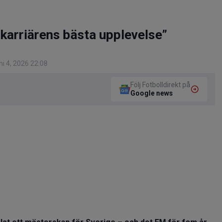
 karriärens bästa upplevelse”
i 4, 2026 22:08
Följ Fotbolldirekt på
Google news