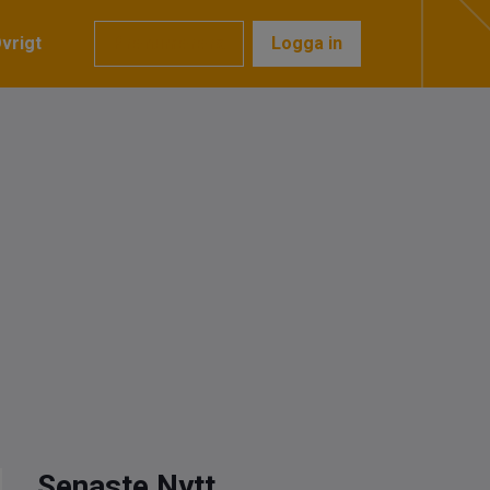
vrigt
Prenumerera
Logga in
Senaste Nytt