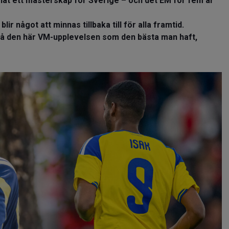
at ett mästerskap för Sverige – och det EM för fem år
r något att minnas tillbaka till för alla framtid.
ka på den här VM-upplevelsen som den bästa man haft,