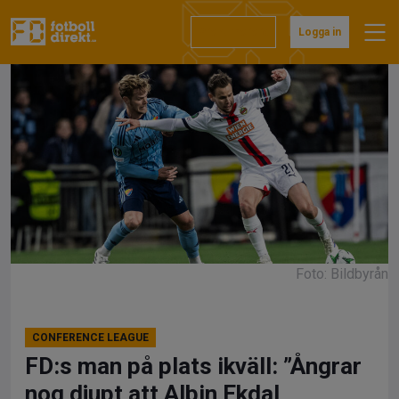
Hoppa
till
Prenumerera
Logga in
innehåll
Foto: Bildbyrån
CONFERENCE LEAGUE
FD:s man på plats ikväll: ”Ångrar
nog djupt att Albin Ekdal