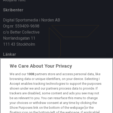
Skribenter
Digital Sportsmedia i Norden AB
Org.nr: 559409-9698
c/o Better Collective
Norrlandsgatan 11
111 43 Stockholm
Länkar
Om oss
We Care About Your Privacy
Kontakta oss
We and our
1008
partners store and access personal data, like
browsing data or unique identifiers, on your device. Selecting I
Accept enables tracking technologies to support the purposes
Kundtjänst
shown under we and our partners process data to provide. If
trackers are disabled, some content and ads you see may not
Sponsor: Rekatochklart
be as relevant to you. You can resurface this menu to change
your choices or withdraw consent at any time by clicking the
Annonsera på Fotbolldirekt
Show Purposes link on the bottom of the webpage [or the
floating icon on the bottom-left of the webpage, if applicable].