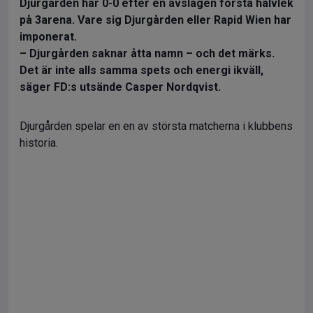
Djurgården har 0-0 efter en avslagen första halvlek
på 3arena. Vare sig Djurgården eller Rapid Wien har
imponerat.
– Djurgården saknar åtta namn – och det märks.
Det är inte alls samma spets och energi ikväll,
säger FD:s utsände Casper Nordqvist.
Djurgården spelar en en av största matcherna i klubbens
historia.