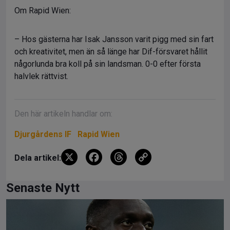
Om Rapid Wien:
– Hos gästerna har Isak Jansson varit pigg med sin fart
och kreativitet, men än så länge har Dif-försvaret hållit
någorlunda bra koll på sin landsman. 0-0 efter första
halvlek rättvist.
Den här artikeln handlar om:
Djurgårdens IF
Rapid Wien
X
F
T
C
Dela artikel:
a
hr
o
ce
e
py
Senaste Nytt
b
a
Li
o
d
n