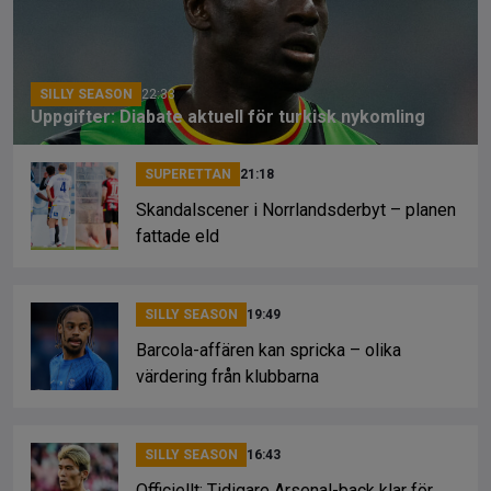
o
s
k
k
SILLY SEASON
22:33
Uppgifter: Diabate aktuell för turkisk nykomling
SUPERETTAN
21:18
Skandalscener i Norrlandsderbyt – planen
fattade eld
SILLY SEASON
19:49
Barcola-affären kan spricka – olika
värdering från klubbarna
SILLY SEASON
16:43
Officiellt: Tidigare Arsenal-back klar för