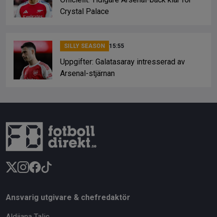
Crystal Palace
SILLY SEASON
15:55
Uppgifter: Galatasaray intresserad av
Arsenal-stjärnan
Ansvarig utgivare & chefredaktör
Aldijana Talic