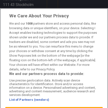
111 43 Stockholm
Länkar
We Care About Your Privacy
Om oss
We and our
1008
partners store and access personal data, like
browsing data or unique identifiers, on your device. Selecting I
Accept enables tracking technologies to support the purposes
Kontakta oss
shown under we and our partners process data to provide. If
trackers are disabled, some content and ads you see may not
Kundtjänst
be as relevant to you. You can resurface this menu to change
your choices or withdraw consent at any time by clicking the
Sponsor: Rekatochklart
Show Purposes link on the bottom of the webpage [or the
floating icon on the bottom-left of the webpage, if applicable].
Annonsera på Fotbolldirekt
Your choices will have effect within our Website. For more
details, refer to our Privacy Policy.
Redaktionell policy
We and our partners process data to provide:
Use precise geolocation data. Actively scan device
Personuppgiftspolicy
characteristics for identification. Store and/or access
information on a device. Personalised advertising and content,
Cookiepolicy
advertising and content measurement, audience research and
services development.
List of Partners (vendors)
Arkiv