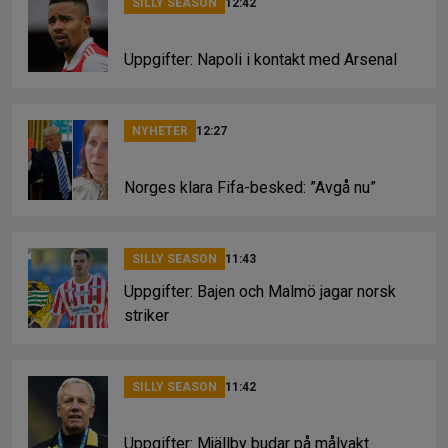
SILLY SEASON
12:42
Uppgifter: Napoli i kontakt med Arsenal
NYHETER
12:27
Norges klara Fifa-besked: ”Avgå nu”
SILLY SEASON
11:43
Uppgifter: Bajen och Malmö jagar norsk
striker
SILLY SEASON
11:42
Uppgifter: Mjällby budar på målvakt