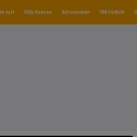
e nytt
Silly Season
Allsvenskan
VM Fotboll
Ö