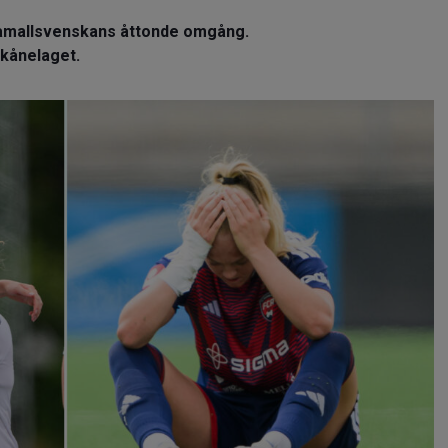
amallsvenskans åttonde omgång.
Skånelaget.