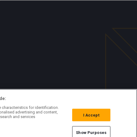
de:
characteristics for identification.
onalised advertising and content,
I Accept
search and services
Show Purposes