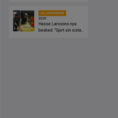
ALLSVENSKAN
22:01
Hasse Larssons nya
besked: ”Gjort sin sista
match”