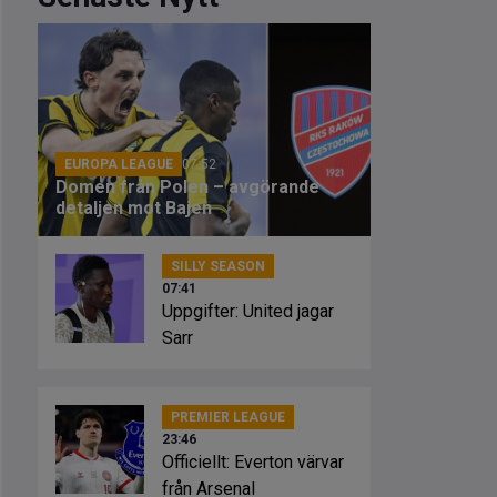
EUROPA LEAGUE
07:52
Domen från Polen – avgörande
detaljen mot Bajen
SILLY SEASON
07:41
Uppgifter: United jagar
Sarr
PREMIER LEAGUE
23:46
Officiellt: Everton värvar
från Arsenal