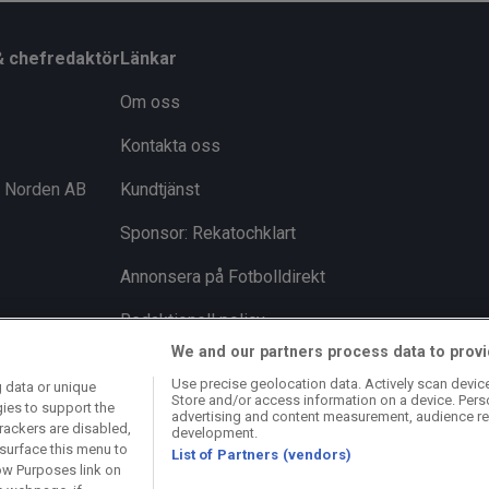
& chefredaktör
Länkar
Om oss
Kontakta oss
i Norden AB
Kundtjänst
Sponsor: Rekatochklart
Annonsera på Fotbolldirekt
Redaktionell policy
We and our partners process data to provi
Personuppgiftspolicy
Use precise geolocation data. Actively scan device 
 data or unique
Store and/or access information on a device. Pers
Cookiepolicy
gies to support the
advertising and content measurement, audience re
rackers are disabled,
development.
Arkiv
surface this menu to
List of Partners (vendors)
ow Purposes link on