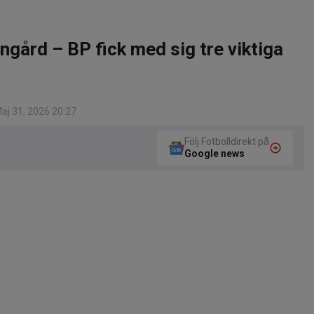
ngård – BP fick med sig tre viktiga
aj 31, 2026 20:27
Följ Fotbolldirekt på
Google news