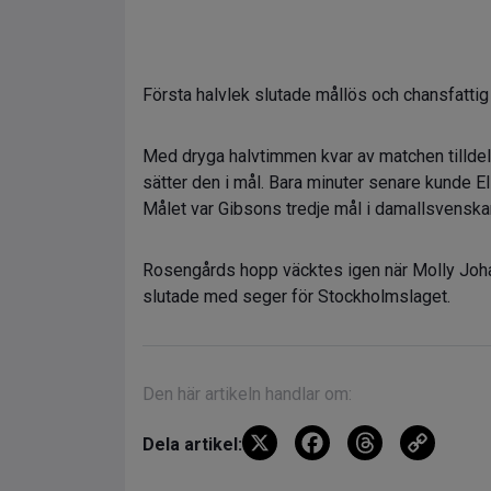
Första halvlek slutade mållös och chansfattig 
Med dryga halvtimmen kvar av matchen tilldel
sätter den i mål. Bara minuter senare kunde 
Målet var Gibsons tredje mål i damallsvenska
Rosengårds hopp väcktes igen när Molly Joha
slutade med seger för Stockholmslaget.
Den här artikeln handlar om:
X
F
T
C
Dela artikel:
a
hr
o