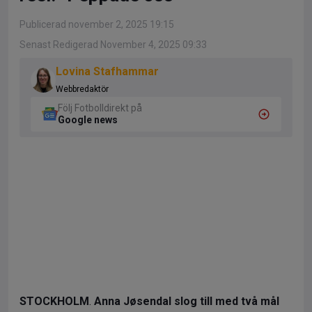
Publicerad november 2, 2025 19:15
Senast Redigerad November 4, 2025 09:33
Lovina Stafhammar
Webbredaktör
Följ Fotbolldirekt på
Google news
STOCKHOLM
.
Anna
Jøsendal slog till med två mål