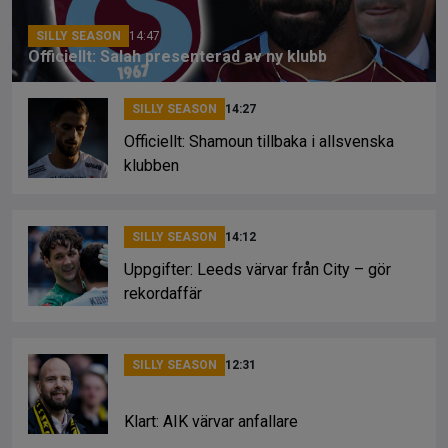
SILLY SEASON
14:47
Officiellt: Salah presenterad av ny klubb
SILLY SEASON
14:27
Officiellt: Shamoun tillbaka i allsvenska
klubben
SILLY SEASON
14:12
Uppgifter: Leeds värvar från City – gör
rekordaffär
SILLY SEASON
12:31
Klart: AIK värvar anfallare