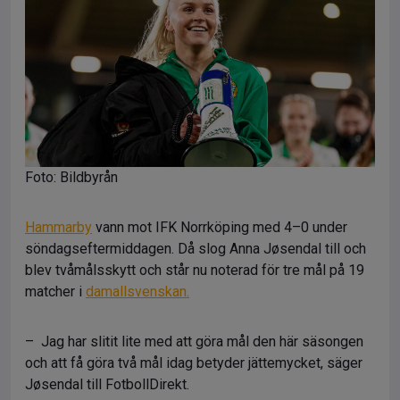
Foto: Bildbyrån
Hammarby
vann mot IFK Norrköping med 4–0 under
söndagseftermiddagen. Då slog Anna Jøsendal till och
blev tvåmålsskytt och står nu noterad för tre mål på 19
matcher i
damallsvenskan.
– Jag har slitit lite med att göra mål den här säsongen
och att få göra två mål idag betyder jättemycket, säger
Jøsendal till FotbollDirekt.