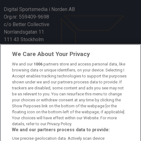
Digital Sportsmedia i Norden AB
Org.nr: 559409-9698
c/o Better Collective
Norrlandsgatan 11
111 43 Stockholm
Länkar
We Care About Your Privacy
Om oss
We and our
1006
partners store and access personal data, like
browsing data or unique identifiers, on your device. Selecting I
Accept enables tracking technologies to support the purposes
Kontakta oss
shown under we and our partners process data to provide. If
trackers are disabled, some content and ads you see may not
Kundtjänst
be as relevant to you. You can resurface this menu to change
your choices or withdraw consent at any time by clicking the
Sponsor: Rekatochklart
Show Purposes link on the bottom of the webpage [or the
floating icon on the bottom-left of the webpage, if applicable].
Annonsera på Fotbolldirekt
Your choices will have effect within our Website. For more
details, refer to our Privacy Policy.
Redaktionell policy
We and our partners process data to provide:
Use precise geolocation data. Actively scan device
Personuppgiftspolicy