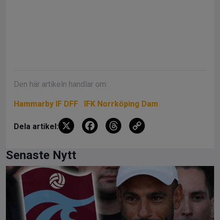
Den här artikeln handlar om:
Hammarby IF DFF
IFK Norrköping Dam
X
F
T
C
Dela artikel:
a
hr
o
ce
e
py
Senaste Nytt
b
a
Li
o
d
n
o
s
k
k