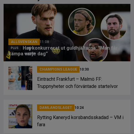
b
a
Li
o
d
n
o
s
k
k
ALLSVENSKAN
11:08
Har konkurrerat ut guldhjältarna: ”Man får
kämpa varje dag”
CHAMPIONS LEAGUE
10:30
Eintracht Frankfurt – Malmö FF:
Truppnyheter och förväntade startelvor
DAMLANDSLAGET
10:24
Rytting Kaneryd korsbandsskadad – VM i
fara