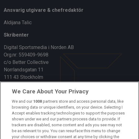
Ansvarig utgivare & chefredaktör
Aldijana Talic
Skribenter
Digital Sportsmedia i Norden AB
Org.nr: 559409-9698
c/o Better Collective
Norrlandsgatan 11
111 43 Stockholm
Länkar
We Care About Your Privacy
Om oss
We and our
1008
partners store and access personal data, like
browsing data or unique identifiers, on your device. Selecting I
Accept enables tracking technologies to support the purposes
Kontakta oss
shown under we and our partners process data to provide. If
trackers are disabled, some content and ads you see may not
Kundtjänst
be as relevant to you. You can resurface this menu to change
your choices or withdraw consent at any time by clicking the