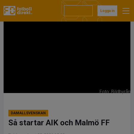
Hoppa
till
Prenumerera
Logga in
innehåll
Foto: Bildbyrån
DAMALLSVENSKAN
Så startar AIK och Malmö FF