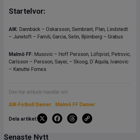
Startelvor:
AIK:
Dannbäck – Oskarsson, Sembrant, Plan, Lindstedt
– Junetoft – Famili, Garcia, Selin, Björnberg – Grabus
Malmö FF:
Musovic – Hoff Persson, Löfqvist, Petrovic,
Carlsson – Persson, Sayer, – Skoog, D´Aquila, Ivanovic
– Kanutte Fornes.
Den här artikeln handlar om:
AIK-Fotboll Damer
Malmö FF Damer
X
F
T
C
Dela artikel:
a
hr
o
ce
e
py
Senaste Nytt