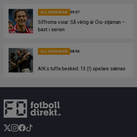
ALLSVENSKAN
09:07
Siffrorna visar: Så viktig är Öis-stjärnan –
bäst i serien
ALLSVENSKAN
08:56
AIK:s tuffa besked: 13 (!) spelare saknas