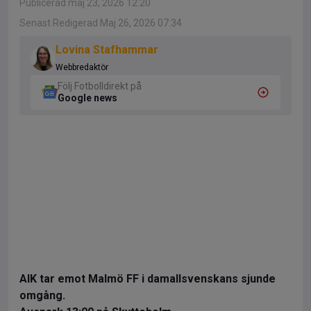
Publicerad maj 23, 2026 12:20
Senast Redigerad Maj 26, 2026 07:34
Lovina Stafhammar
Webbredaktör
Följ Fotbolldirekt på
Google news
AIK tar emot Malmö FF i damallsvenskans sjunde
omgång.