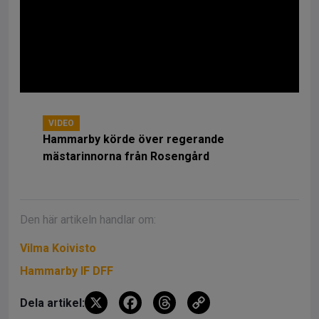
VIDEO
Hammarby körde över regerande
mästarinnorna från Rosengård
Den här artikeln handlar om:
Vilma Koivisto
Hammarby IF DFF
X
F
T
C
Dela artikel: