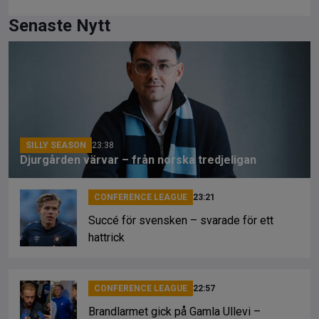
a
hr
o
ce
e
py
Senaste Nytt
b
a
Li
o
d
n
o
s
k
k
SILLY SEASON
23:38
Djurgården värvar – från norska tredjeligan
CONFERENCE LEAGUE
23:21
Succé för svensken – svarade för ett
hattrick
CONFERENCE LEAGUE
22:57
Brandlarmet gick på Gamla Ullevi –