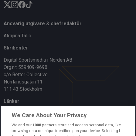
Ansvarig utgivare & chefredaktör
Aldijana Talic
Skribenter
Digital Sportsmedia i Norden AB
Org.nr: 559409-9698
c/o Better Collective
Norrlandsgatan 11
111 43 Stockholm
Länkar
Om oss
We Care About Your Privacy
We and our
1008
partners store and access personal data, like
Kontakta oss
browsing data or unique identifiers, on your device. Selecting I