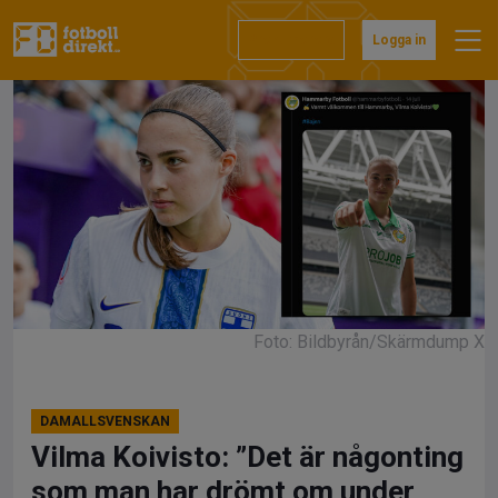
Hoppa
till
Prenumerera
Logga in
innehåll
Foto: Bildbyrån/Skärmdump X
DAMALLSVENSKAN
Vilma Koivisto: ”Det är någonting
som man har drömt om under