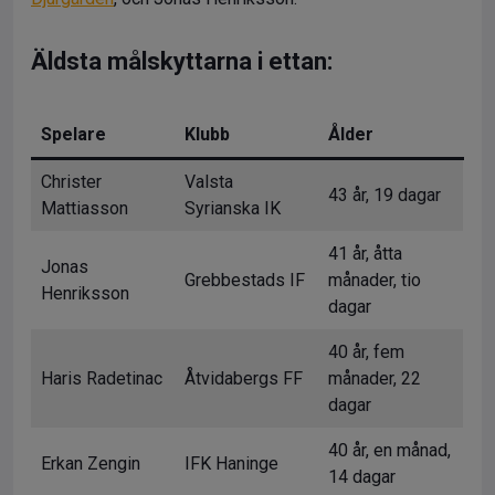
Äldsta målskyttarna i ettan:
Spelare
Klubb
Ålder
Christer
Valsta
43 år, 19 dagar
Mattiasson
Syrianska IK
41 år, åtta
Jonas
Grebbestads IF
månader, tio
Henriksson
dagar
40 år, fem
Haris Radetinac
Åtvidabergs FF
månader, 22
dagar
40 år, en månad,
Erkan Zengin
IFK Haninge
14 dagar