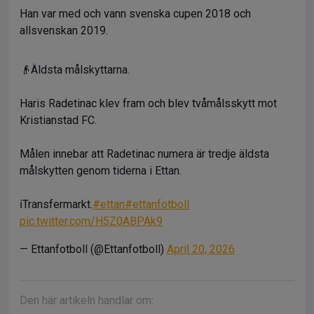
Han var med och vann svenska cupen 2018 och
allsvenskan 2019.
👴Äldsta målskyttarna.
Haris Radetinac klev fram och blev tvåmålsskytt mot
Kristianstad FC.
Målen innebar att Radetinac numera är tredje äldsta
målskytten genom tiderna i Ettan.
ℹ️Transfermarkt.
#ettan
#ettanfotboll
pic.twitter.com/H5Z0ABPAk9
— Ettanfotboll (@Ettanfotboll)
April 20, 2026
Den här artikeln handlar om: