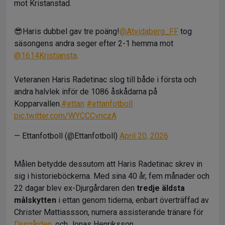
mot Kristanstad.
😎Haris dubbel gav tre poäng!
@Atvidaberg_FF
tog
säsongens andra seger efter 2-1 hemma mot
@1614Kristiansta
.
Veteranen Haris Radetinac slog till både i första och
andra halvlek inför de 1086 åskådarna på
Kopparvallen.
#ettan
#ettanfotboll
pic.twitter.com/WYCCCvnczA
— Ettanfotboll (@Ettanfotboll)
April 20, 2026
Målen betydde dessutom att Haris Radetinac skrev in
sig i historieböckerna. Med sina 40 år, fem månader och
22 dagar blev ex-Djurgårdaren den
tredje äldsta
målskytten
i ettan genom tiderna, enbart överträffad av
Christer Mattiassson, numera assisterande tränare för
Djurgården
, och Jonas Henriksson.