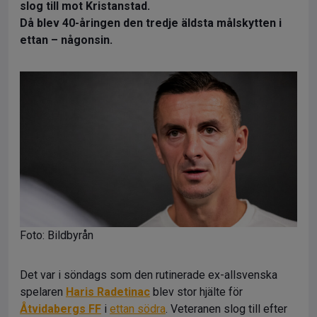
slog till mot Kristanstad.
Då blev 40-åringen den tredje äldsta målskytten i
ettan – någonsin.
Foto: Bildbyrån
Det var i söndags som den rutinerade ex-allsvenska
spelaren
Haris Radetinac
blev stor hjälte för
Åtvidabergs FF
i
ettan södra
. Veteranen slog till efter