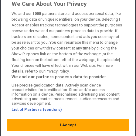
Länkar
We Care About Your Privacy
Om oss
We and our
1008
partners store and access personal data, like
browsing data or unique identifiers, on your device. Selecting I
Accept enables tracking technologies to support the purposes
Kontakta oss
shown under we and our partners process data to provide. If
trackers are disabled, some content and ads you see may not
Kundtjänst
be as relevant to you. You can resurface this menu to change
your choices or withdraw consent at any time by clicking the
Sponsor: Rekatochklart
Show Purposes link on the bottom of the webpage [or the
floating icon on the bottom-left of the webpage, if applicable].
Annonsera på Fotbolldirekt
Your choices will have effect within our Website. For more
details, refer to our Privacy Policy.
Redaktionell policy
We and our partners process data to provide:
Use precise geolocation data. Actively scan device
Personuppgiftspolicy
characteristics for identification. Store and/or access
information on a device. Personalised advertising and content,
Cookiepolicy
advertising and content measurement, audience research and
services development.
List of Partners (vendors)
Arkiv
I Accept