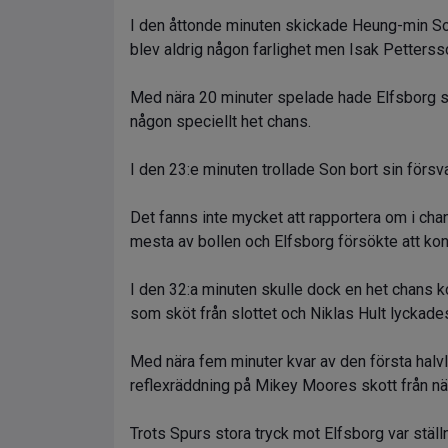
I den åttonde minuten skickade Heung-min So
blev aldrig någon farlighet men Isak Pettersson 
Med nära 20 minuter spelade hade Elfsborg st
någon speciellt het chans.
I den 23:e minuten trollade Son bort sin förs
Det fanns inte mycket att rapportera om i ch
mesta av bollen och Elfsborg försökte att kontr
I den 32:a minuten skulle dock en het chans k
som sköt från slottet och Niklas Hult lyckades
Med nära fem minuter kvar av den första halv
reflexräddning på Mikey Moores skott från när
Trots Spurs stora tryck mot Elfsborg var stäl