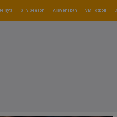
e nytt
Silly Season
Allsvenskan
VM Fotboll
Ö