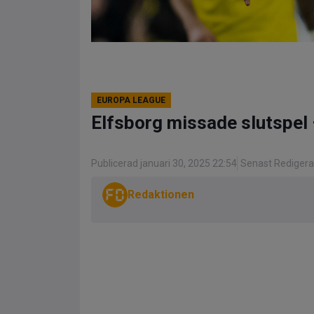
EUROPA LEAGUE
Elfsborg missade slutspel 
Publicerad januari 30, 2025 22:54
Senast Redigera
Redaktionen