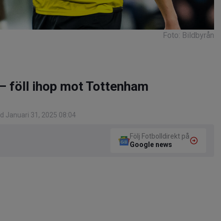
Foto: Bildbyrån
– föll ihop mot Tottenham
d Januari 31, 2025 08:04
Följ Fotbolldirekt på
Google news