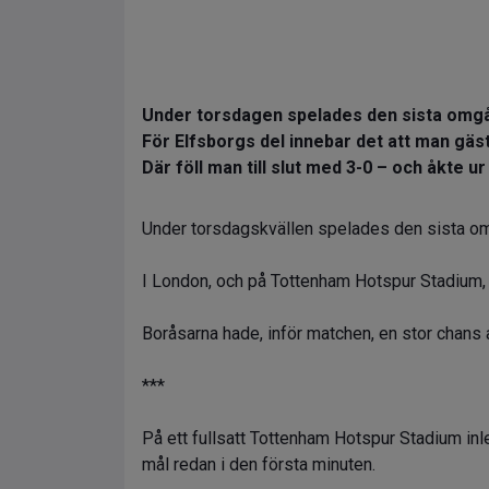
Under torsdagen spelades den sista omg
För Elfsborgs del innebar det att man gä
Där föll man till slut med 3-0 – och åkte 
Under torsdagskvällen spelades den sista o
I London, och på Tottenham Hotspur Stadium, t
Boråsarna hade, inför matchen, en stor chans a
***
På ett fullsatt Tottenham Hotspur Stadium inl
mål redan i den första minuten.