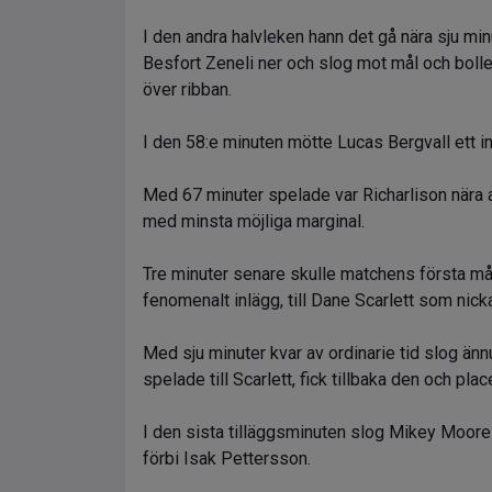
I den andra halvleken hann det gå nära sju min
Besfort Zeneli ner och slog mot mål och bolle
över ribban.
I den 58:e minuten mötte Lucas Bergvall ett 
Med 67 minuter spelade var Richarlison nära a
med minsta möjliga marginal.
Tre minuter senare skulle matchens första mål
fenomenalt inlägg, till Dane Scarlett som nic
Med sju minuter kvar av ordinarie tid slog ännu
spelade till Scarlett, fick tillbaka den och pl
I den sista tilläggsminuten slog Mikey Moore
förbi Isak Pettersson.