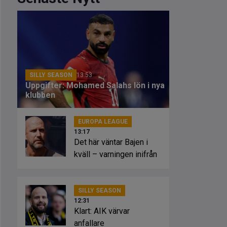
SILLY SEASON
13:53
Uppgifter: Mohamed Salahs lön i nya
klubben
EUROPA LEAGUE
13:17
Det här väntar Bajen i
kväll – varningen inifrån
SILLY SEASON
12:31
Klart: AIK värvar
anfallare