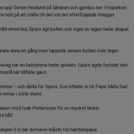
n upp Simon Hedlund på läktaren och gjordes ner. Frisparken
höll på att ställa till det vid det efterföljande inlägget.
ått emot bra, Spurs ägt bollen och inget av lagen hade skapat
varare ännu en gång men tappade senare bollen över linjen.
ansväg när en halvtimme hade spelats. Spurs ägde fortsatt den
aslå när tillfälle gavs.
omma – och detta för Spurs. Son hittade in till Pape Mata Sarr
 rensa i sista stund.
leken stod Isak Pettersson för en mycket läcker
a håll.
lningen 0-0 när domaren blåste för halvtidspaus.