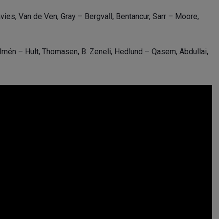
vies, Van de Ven, Gray – Bergvall, Bentancur, Sarr – Moore,
lmén – Hult, Thomasen, B. Zeneli, Hedlund – Qasem, Abdullai,