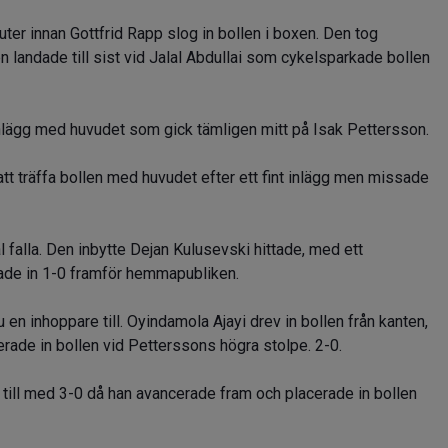
uter innan Gottfrid Rapp slog in bollen i boxen. Den tog
n landade till sist vid Jalal Abdullai som cykelsparkade bollen
inlägg med huvudet som gick tämligen mitt på Isak Pettersson.
tt träffa bollen med huvudet efter ett fint inlägg men missade
 falla. Den inbytte Dejan Kulusevski hittade, med ett
kade in 1-0 framför hemmapubliken.
 en inhoppare till. Oyindamola Ajayi drev in bollen från kanten,
acerade in bollen vid Petterssons högra stolpe. 2-0.
 till med 3-0 då han avancerade fram och placerade in bollen